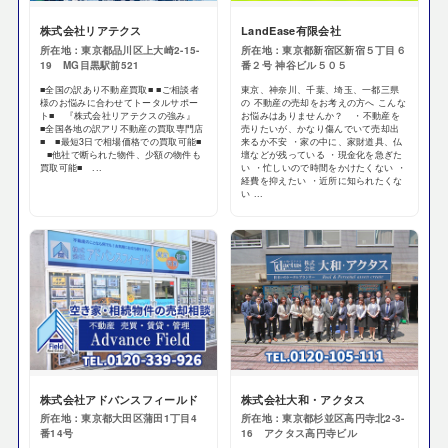
株式会社リアテクス
LandEase有限会社
所在地：東京都品川区上大崎2-15-
所在地：東京都新宿区新宿５丁目６
19 MG目黒駅前521
番２号 神谷ビル５０５
■全国の訳あり不動産買取■ ■ご相談者
東京、神奈川、千葉、埼玉、一都三県
様のお悩みに合わせてトータルサポー
の 不動産の売却をお考えの方へ こんな
ト■ 『株式会社リアテクスの強み』
お悩みはありませんか？ ・不動産を
■全国各地の訳アリ不動産の買取専門店
売りたいが、かなり傷んでいて売却出
■ ■最短3日で相場価格での買取可能■
来るか不安 ・家の中に、家財道具、仏
■他社で断られた物件、少額の物件も
壇などが残っている ・現金化を急ぎた
買取可能■ ...
い ・忙しいので時間をかけたくない ・
経費を抑えたい ・近所に知られたくな
い ...
株式会社アドバンスフィールド
株式会社大和・アクタス
所在地：東京都大田区蒲田1丁目4
所在地：東京都杉並区高円寺北2-3-
番14号
16 アクタス高円寺ビル