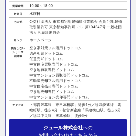
10:00～18:00
営業時間
水曜日
定休日
公益社団法人 東京都宅地建物取引業協会 会員 宅地建物
その他
取引業許可 東京都知事許可（1）第104247号 一般社団
法人 相続診断協会
ホームページ
リンク
空き家対策フル活用ドットコム
損をしない
シリーズ
遺産相続ドットコム
別掲載
任意売却ドットコム
中古住宅買取専門ドットコム
空き地買取専門ドットコム
中古マンション買取専門ドットコム
不動産売却フル活用ドットコム
中古住宅売却専門ドットコム
空き地売却専門ドットコム
中古マンション売却専門ドットコム
・都営浅草線「東日本橋駅」徒歩4分／総武快速線「馬
アクセス
喰町駅」徒歩4分 ・都営新宿線「馬喰横山駅」徒歩6分
／総武中央線「浅草橋駅」徒歩6分
ジュール株式会社
への
お問い合わせはこちらから