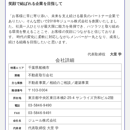
笑顔で結ばれる企業を目指して
「お客様に常に寄り添い、未来を支え続ける最良のパートナー企業で
ありたい」そんな想いで2018年ジュール株式会社を創業いたしまし
た。社員一人ひとりが最大限に能力を発揮でき、ハツラツと取り組め
る環境を整えることこそ、お客様の笑顔につながると信じておりま
す。 時代の変化に柔軟に対応しながらメンバーが一丸となり、成長し
続ける組織を目指したいと思います。
代表取締役
大里 学
会社詳細
千葉県船橋市
特選エリア
不動産取引会社
業種
不動産事業／相続のご相談／建築事業
主な業務
〒103-0004
郵便番号
東京都中央区東日本橋2-25-4 サンライズ升和ビル2階
所在地
03-5846-9490
電話
03-5846-9491
FAX
ジュール株式会社
会社名
代表取締役 大里 学
代表者