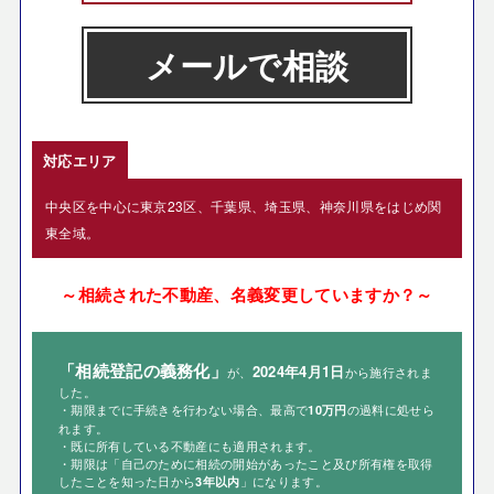
メールで相談
対応エリア
中央区を中心に東京23区、千葉県、埼玉県、神奈川県をはじめ関
東全域。
～相続された不動産、名義変更していますか？～
「相続登記の義務化」
2024年4月1日
が、
から施行されま
した。
・期限までに手続きを行わない場合、最高で
の過料に処せら
10万円
れます。
・既に所有している不動産にも適用されます。
・期限は「自己のために相続の開始があったこと及び所有権を取得
したことを知った日から
」になります。
3年以内