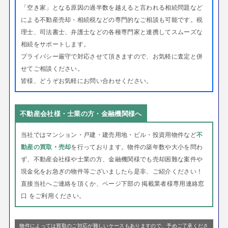
「空き家」となる原因の過半数を越えると言われる相続問題など
による不動産売却・相続税などの専門的なご相談も可能です。税
理士、司法書士、弁護士などの各種専門家と連携してスムーズな
相続をサポートします。
プライバシー厳守で対応させて頂きますので、お気軽に査定と併
せてご相談ください。
皆様、どうぞお気軽にお問い合わせください。
不動産会社様・士業の方・金融機関様へ
当社ではマンション・戸建・建売用地・ビル・投資用物件など
不
動産の買取
・
売却
を行っております。
物件の築年数や大小を問わ
ず、不動産会社様や士業の方、金融機関様でも売却困難な案件や
現金化をお急ぎの物件等ございましたら是非、ご紹介ください！
直接当社へご連絡を頂くか、ページ下部の 掲載業者様専用連絡窓
口 をご利用ください。
物件によっては買取のご対応が難しいケースもありますので、予めご了承くださ