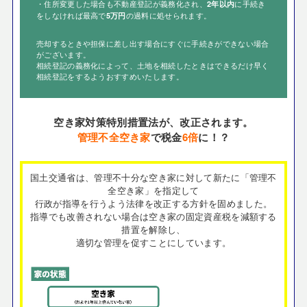
・住所変更した場合も不動産登記が義務化され、
に手続き
2年以内
をしなければ最高で
の過料に処せられます。
5万円
売却するときや担保に差し出す場合にすぐに手続きができない場合
がございます。
相続登記の義務化によって、土地を相続したときはできるだけ早く
相続登記をするようおすすめいたします。
空き家対策特別措置法が、改正されます。
管理不全空き家
で税金
6倍
に！？
国土交通省は、管理不十分な空き家に対して新たに「管理不
全空き家」を指定して
行政が指導を行うよう法律を改正する方針を固めました。
指導でも改善されない場合は空き家の固定資産税を減額する
措置を解除し、
適切な管理を促すことにしています。