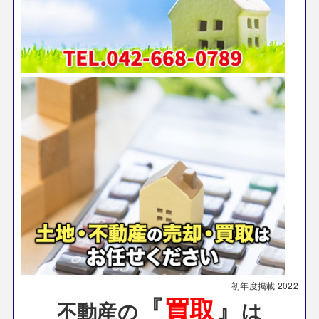
初年度掲載
2022
『
買取
』
不動産の
は