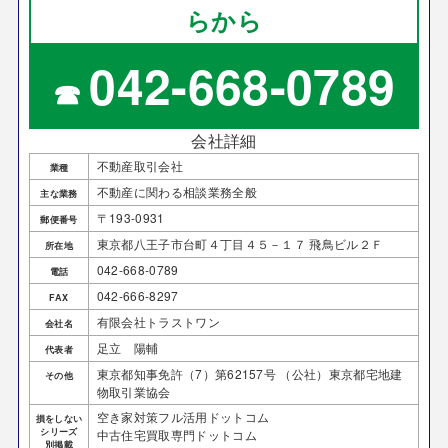
らから
042-668-0789
☎
会社詳細
不動産取引会社
業種
不動産に関わる相談業務全般
主な業務
〒193-0931
郵便番号
東京都八王子市台町４丁目４５－１７ 飛鳥ビル２Ｆ
所在地
042-668-0789
電話
042-666-8297
FAX
有限会社トラストワン
会社名
足立 陽輔
代表者
東京都知事免許（7）第62157号 （公社）東京都宅地建
その他
物取引業協会
空き家対策フル活用ドットコム
損をしない
シリーズ
中古住宅買取専門ドットコム
別掲載