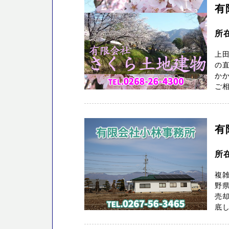
有
所
上
の
か
ご相
有
所
複
野
売却
底し