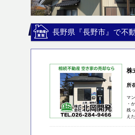
長野県『長野市』で不動
株
所
マ
・
残っ
えた