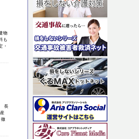
建物
料も
定・
 長
動産
 徹