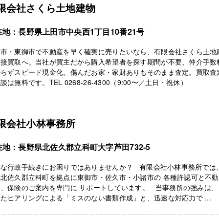
限会社さくら土地建物
在地：長野県上田市中央西1丁目10番21号
田市・東御市で不動産を早く確実に売りたいなら、有限会社さくら土地
直接買取へ。当社が買主だから購入希望者を探す期間が不要、仲介手数
からずスピード現金化。傷んだお家・家財ありもそのまま査定。買取査
談は無料です。TEL 0268-26-4300（9:00〜／土日・祝休）
限会社小林事務所
在地：長野県北佐久郡立科町大字芦田732-5
雑な行政手続きにお困りではありませんか？ 有限会社小林事務所では、
県北佐久郡立科町を拠点に東御市・佐久市・小諸市の 各種許認可と不
、保険のご案内を専門に サポートしています。 当事務所の強みは、
たヒアリングによる「ミスのない書類作成」と、迅速な対応力で ...