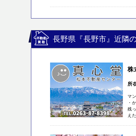
長野県『長野市』近隣の
株
所在
マ
・
残っ
えた