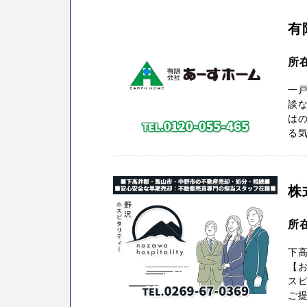
有
所
一
談な
は
る気
株
所
下
【お
ス
ご提