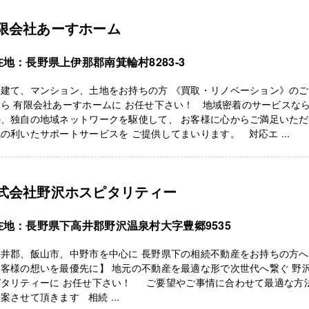
限会社あーすホーム
在地：長野県上伊那郡南箕輪村8283-3
戸建て、マンション、土地をお持ちの方 《買取・リノベーション》の
ら 有限会社あーすホームに お任せ下さい！ 地域密着のサービスな
の、独自の地域ネットワークを駆使して、 お客様に心からご満足いた
の利いたサポートサービスを ご提供してまいります。 対応エ ...
式会社野沢ホスピタリティー
在地：長野県下高井郡野沢温泉村大字豊郷9535
高井郡、飯山市、中野市を中心に 長野県下の相続不動産をお持ちの方
客様の想いを最優先に】 地元の不動産を最適な形で次世代へ繋ぐ 野
ピタリティーに お任せ下さい！ ご要望やご事情に合わせて最適な方
案させて頂きます 相続 ...