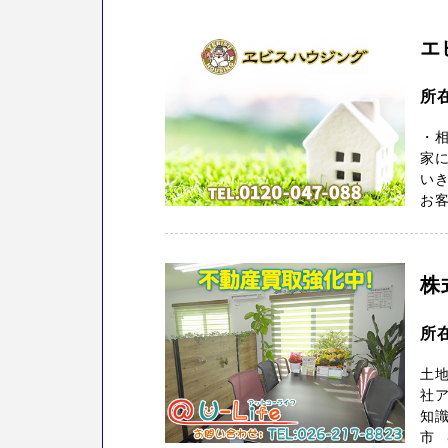
エ
所
・
家に
い
お客
株
所
土地
社ア
知
市 &