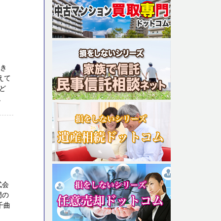
空き
えて
ど
.
式会
門の
千曲