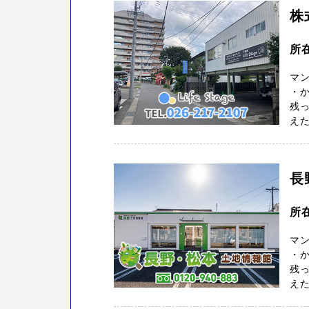
株
所
マ
・
残っ
えた
長
所在
マ
・
残っ
えた