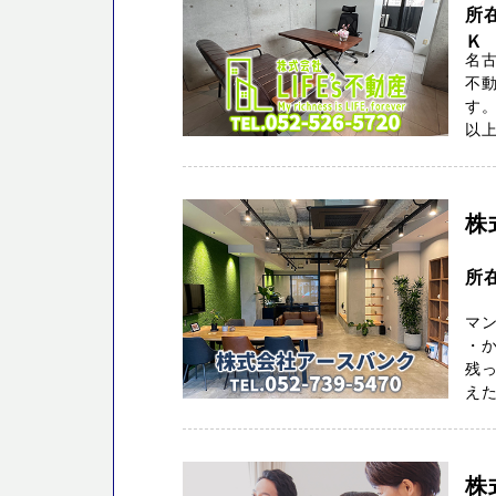
所
Ｋ
名古
不動
す
以上
株
所在
マ
・
残っ
えた
株