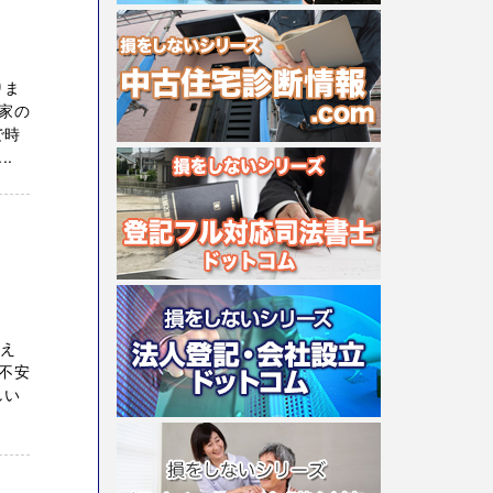
りま
家の
で時
.
考え
不安
しい