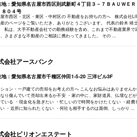
在地：愛知県名古屋市西区則武新町４丁目３－７ＢＡＵＷＥＲ
 ８０４号
屋市西区・北区・東区・中村区の 不動産をお持ちの方へ 株式会社LIF
産のページをご覧いただき、ありがとうございます。 代表の鈴木 靖
。 私は、大手不動産会社での勤務経験を含め、これまで不動産業界で2
、さまざまな不動産のご相談に携わってきました。 その ...
式会社アースバンク
地：愛知県名古屋市千種区仲田1-5-20 三洋ビル3F
ンション・一戸建ての売却をお考えの方へ こんなお悩みはありません
かなり傷んでいて売却出来るか不安 ・家の中に、家財道具、仏壇などが
ている ・現金化を急ぎたい ・忙しいので時間をかけたくない ・経費
い ・近所に知られたくない ・何社も相手するのは面倒、しっかり ...
式会社ビリオンエステート