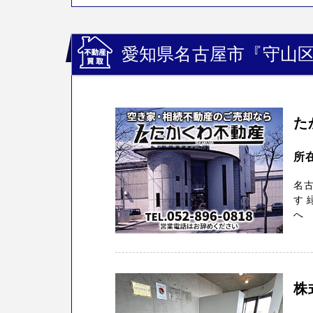
愛知県名古屋市『守山
た
所
名
す 
へ 
株