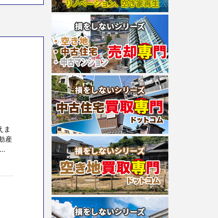
えま
動産
..