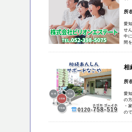
所
愛知
せ
中に
間を
相
所
愛
の
・家
ので