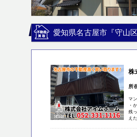
愛知県名古屋市『守山
株
所
マ
・
残っ
えた