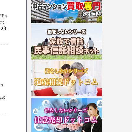
E’s
士で
0年
か？
を抑