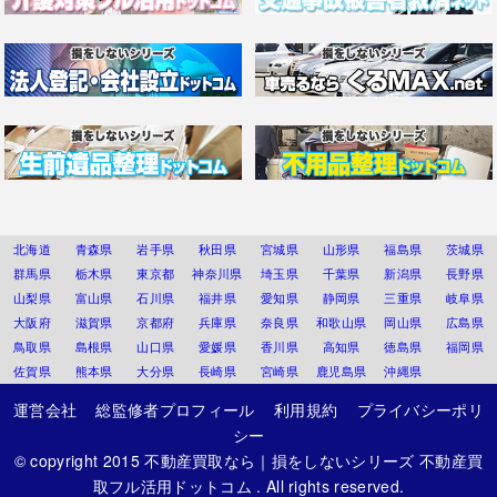
北海道
青森県
岩手県
秋田県
宮城県
山形県
福島県
茨城県
群馬県
栃木県
東京都
神奈川県
埼玉県
千葉県
新潟県
長野県
山梨県
富山県
石川県
福井県
愛知県
静岡県
三重県
岐阜県
大阪府
滋賀県
京都府
兵庫県
奈良県
和歌山県
岡山県
広島県
鳥取県
島根県
山口県
愛媛県
香川県
高知県
徳島県
福岡県
佐賀県
熊本県
大分県
長崎県
宮崎県
鹿児島県
沖縄県
運営会社
総監修者プロフィール
利用規約
プライバシーポリ
シー
© copyright 2015
不動産買取なら｜損をしないシリーズ 不動産買
取フル活用ドットコム
. All rights reserved.