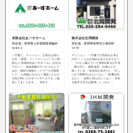
有限会社あーすホーム
株式会社北岡開発
所在地：長野県上伊那郡南箕輪村
所在地：長野県長野市小島田町
8283-3
1076
一戸建て、マンション、土地をお持ち
マンション・一戸建ての売却をお考え
の方 《買取・リノベーション》のご相
の方へ こんなお悩みはありませんか？
談なら 有限会社あーすホームに お任せ
・かなり傷んでいて売却出来るか不安
下さい！ 地域密着のサービスならで
・家の中に、家財道具、仏壇などが
はの、独自の地域ネットワークを駆使
残っている ・現金化を急ぎたい ・忙し
して、 お客様に心からご満足いただけ
いので時間をかけたくない ・経費を抑
る気の利いたサポートサービスを ご提
えたい ・近所に知られたくない ・何社
供してまいります。 対応エ ...
も相手するのは面倒、しっかり ...