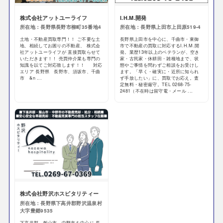
株式会社アットユーライフ
I.H.M.開発
所在地：長野県長野市柳町35番地4
所在地：長野県上田市上田原519-4
土地・不動産買取専門！！ ご不要な土
長野県上田市を中心に、千曲市・東御
地、相続してお困りの不動産、 株式会
市で不動産の買取に対応するI.H.M.開
社アットユーライフが 直接買取らせて
発。業歴13年以上のベテランが、空き
いただきます！！ 売買仲介業も専門の
家・古民家・休耕田・雑種地まで、状
知識を以てご対応致します！！ 対応
態やご事情を問わずご相談をお受けし
エリア 長野県 長野市、須坂市、千曲
ます。「早く・確実に・近所に知られ
市 &n ...
ず手放したい」に、買取でお応え。査
定無料・秘密厳守。TEL 0268-75-
2481（不在時は留守電・メール ...
株式会社野沢ホスピタリティー
所在地：長野県下高井郡野沢温泉村
大字豊郷9535
下高井郡、飯山市、中野市を中心に 長