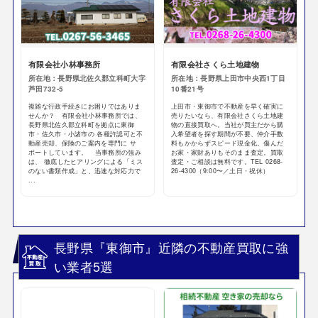
有限会社小林事務所
有限会社さくら土地建物
所在地：長野県北佐久郡立科町大字
所在地：長野県上田市中央西1丁目
芦田732-5
10番21号
複雑な行政手続きにお困りではありま
上田市・東御市で不動産を早く確実に
せんか？ 有限会社小林事務所では、
売りたいなら、有限会社さくら土地建
長野県北佐久郡立科町を拠点に東御
物の直接買取へ。当社が買主だから購
市・佐久市・小諸市の 各種許認可と不
入希望者を探す期間が不要、仲介手数
動産売却、保険のご案内を専門に サ
料もかからずスピード現金化。傷んだ
ポートしています。 当事務所の強み
お家・家財ありもそのまま査定。買取
は、 徹底したヒアリングによる「ミス
査定・ご相談は無料です。TEL 0268-
のない書類作成」と、迅速な対応力で
26-4300（9:00〜／土日・祝休）
...
長野県『東御市』近隣の不動産買取に強
い業者5選