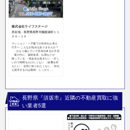
株式会社ライフステージ
所在地：長野県長野市鶴賀緑町１１
０４－１０
マンション・一戸建ての売却をお考え
の方へ こんなお悩みはありませんか？
・かなり傷んでいて売却出来るか不安
・家の中に、家財道具、仏壇などが
残っている ・現金化を急ぎたい ・忙し
いので時間をかけたくない ・経費を抑
えたい ・近所に知られたくない ・何社
も相手するのは面倒、しっかり ...
長野県『須坂市』近隣の不動産買取に強
い業者5選