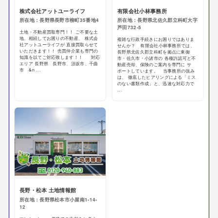
株式会社アットユーライフ
有限会社小林事務所
所在地：長野県長野市柳町35番地4
所在地：長野県北佐久郡立科町大字
芦田732-5
土地・不動産買取専門！！ ご不要な土
地、相続してお困りの不動産、 株式会
複雑な行政手続きにお困りではありま
社アットユーライフが 直接買取らせて
せんか？ 有限会社小林事務所では、
いただきます！！ 売買仲介業も専門の
長野県北佐久郡立科町を拠点に東御
知識を以てご対応致します！！ 対応
市・佐久市・小諸市の 各種許認可と不
エリア 長野県 長野市、須坂市、千曲
動産売却、保険のご案内を専門に サ
市 &n ...
ポートしています。 当事務所の強み
は、 徹底したヒアリングによる「ミス
のない書類作成」と、迅速な対応力で
...
長野・松本 土地情報館
所在地：長野県松本市小屋南1-14-
12