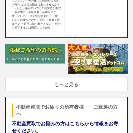
マンション・一戸建ての売却をお考え
の方へ こんなお悩みはありませんか？
・かなり傷んでいて売却出来るか不安
・家の中に、家財道具、仏壇などが
残っている ・現金化を急ぎたい ・忙し
いので時間をかけたくない ・経費を抑
えたい ・近所に知られたくない ・何社
も相手するのは面倒、しっかり ...
もっと見る
不動産買取でお困りの所有者様 ご親族の方
へ
不動産買取でお悩みの方はこちらから情報をお寄
せください。