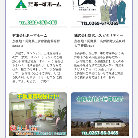
有限会社あーすホーム
株式会社野沢ホスピタリティー
所在地：長野県上伊那郡南箕輪村
所在地：長野県下高井郡野沢温泉村
8283-3
大字豊郷9535
一戸建て、マンション、土地をお持ち
下高井郡、飯山市、中野市を中心に 長
の方 《買取・リノベーション》のご相
野県下の相続不動産をお持ちの方へ
談なら 有限会社あーすホームに お任せ
【お客様の想いを最優先に】 地元の不
下さい！ 地域密着のサービスならで
動産を最適な形で次世代へ繋ぐ 野沢ホ
はの、独自の地域ネットワークを駆使
スピタリティーに お任せ下さい！
して、 お客様に心からご満足いただけ
ご要望やご事情に合わせて最適な方法
る気の利いたサポートサービスを ご提
をご提案させて頂きます 相続 ...
供してまいります。 対応エ ...