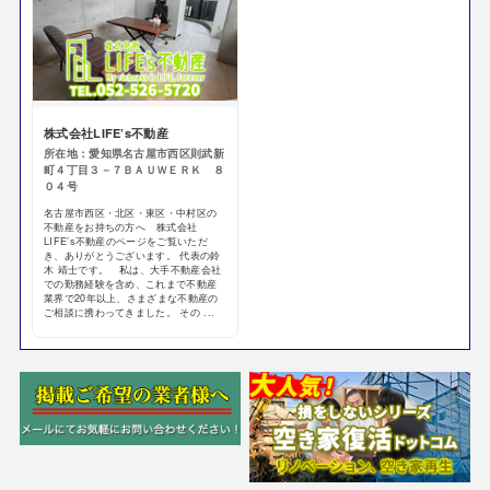
株式会社LIFE’s不動産
所在地：愛知県名古屋市西区則武新
町４丁目３－７ＢＡＵＷＥＲＫ ８
０４号
名古屋市西区・北区・東区・中村区の
不動産をお持ちの方へ 株式会社
LIFE’s不動産のページをご覧いただ
き、ありがとうございます。 代表の鈴
木 靖士です。 私は、大手不動産会社
での勤務経験を含め、これまで不動産
業界で20年以上、さまざまな不動産の
ご相談に携わってきました。 その ...