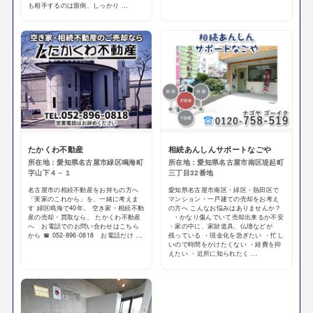
も相手するのは面倒、しっかり ...
たかくわ不動産
相続あんしんサポートなごや
所在地：愛知県名古屋市緑区鳴海町
所在地：愛知県名古屋市南区堤起町
字山下４－１
三丁目32番地
名古屋市の相続不動産をお持ちの方へ
愛知県名古屋市南区・緑区・熱田区で
「実家のこれから」を、一緒に考えま
マンション・一戸建ての売却をお考え
す 緑区鳴海で40年。 空き家・相続不動
の方へ こんなお悩みはありませんか？
産の売却・買取なら、 たかくわ不動産
・かなり傷んでいて売却出来るか不安
へ お電話でのお問い合わせはこちら
・家の中に、家財道具、仏壇などが
から ☎ 052-896-0818 お電話だけ ...
残っている ・現金化を急ぎたい ・忙し
いので時間をかけたくない ・経費を抑
えたい ・近所に知られたく ...