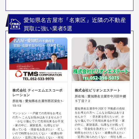
愛知県名古屋市『名東区』近隣の不動産
買取に強い業者5選
株式会社 ティーエムエスコーポ
株式会社ビリオンエステート
レーション
所在地：愛知県名古屋市中川区中郷
所在地：愛知県名古屋市西区栄生1-
５丁目７２
15-13
愛知県名古屋市中川区で 不動産の売却
をお考えの方へ こんなお悩みはありま
マンション・一戸建ての売却をお考え
せんか？ ・空き家を売りたいが、か
の方へ こんなお悩みはありませんか？
なり傷んでいて売却出来るか不安 ・家
・かなり傷んでいて売却出来るか不安
の中に、家財道具、仏壇などが残って
・家の中に、家財道具、仏壇などが
いる ・現金化を急ぎたい ・忙しいので
残っている ・現金化を急ぎたい ・忙し
時間をかけたくない ・経費を抑えたい
いので時間をかけたくない ・経費を抑
・近所に知られたくない ・何社も相 ...
えたい ・近所に知られたくない ・何社