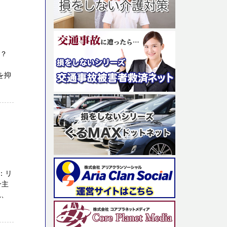
か？
を抑
：リ
一主
況、