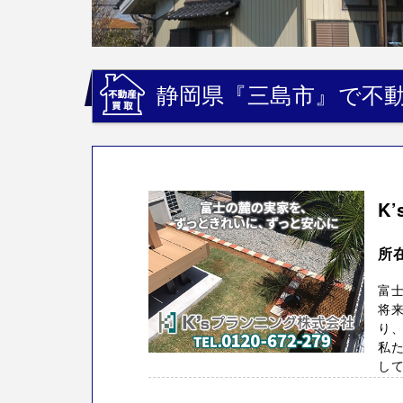
静岡県『三島市』で不動
K
所在
富
将
り、
私た
してお