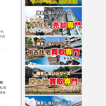
いた
での
不動
も出
法を