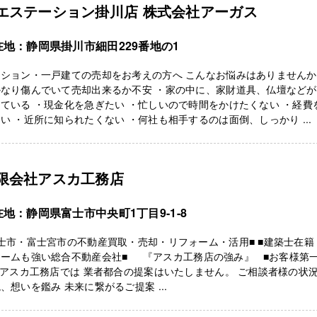
エステーション掛川店 株式会社アーガス
在地：静岡県掛川市細田229番地の1
ンション・一戸建ての売却をお考えの方へ こんなお悩みはありません
かなり傷んでいて売却出来るか不安 ・家の中に、家財道具、仏壇などが
ている ・現金化を急ぎたい ・忙しいので時間をかけたくない ・経費
い ・近所に知られたくない ・何社も相手するのは面倒、しっかり ...
限会社アスカ工務店
在地：静岡県富士市中央町1丁目9-1-8
士市・富士宮市の不動産買取・売却・リフォーム・活用■ ■建築士在籍
ォームも強い総合不動産会社■ 『アスカ工務店の強み』 ■お客様第
 アスカ工務店では 業者都合の提案はいたしません。 ご相談者様の状
、想いを鑑み 未来に繋がるご提案 ...