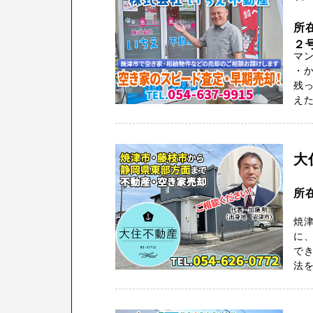
所
２
マ
・
残っ
えた
大
所
焼
に
で
法を