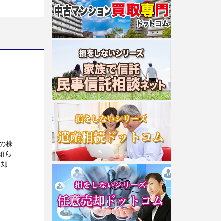
の株
知ら
売却