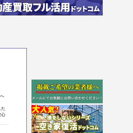
方へ
した
安心