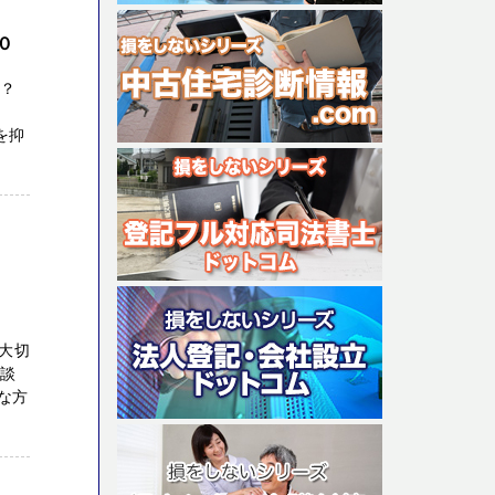
０
か？
を抑
大切
相談
な方