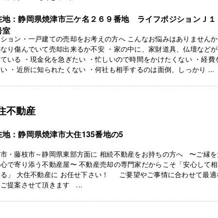
在地：静岡県焼津市三ケ名２６９番地 ライフポジションＪ１
号室
ンション・一戸建ての売却をお考えの方へ こんなお悩みはありません
かなり傷んでいて売却出来るか不安 ・家の中に、家財道具、仏壇などが
ている ・現金化を急ぎたい ・忙しいので時間をかけたくない ・経費
い ・近所に知られたくない ・何社も相手するのは面倒、しっかり ...
住不動産
在地：静岡県焼津市大住135番地の5
津市・藤枝市～静岡県東部方面に 相続不動産をお持ちの方へ 〜ご縁を
、心で寄り添う不動産屋〜 不動産売却の専門家だからこそ「安心して
きる」 大住不動産に お任せ下さい！ ご要望やご事情に合わせて最適
ご提案させて頂きます ...