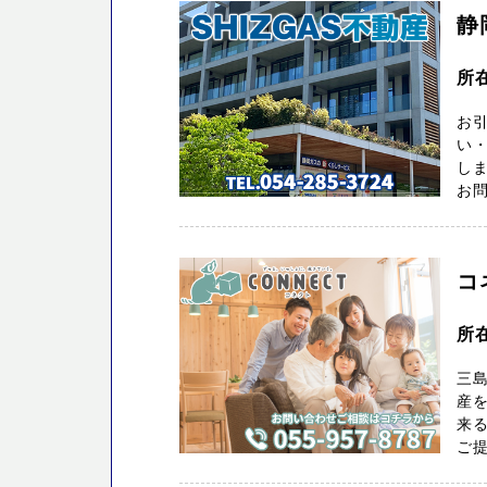
静
所
お
い・
し
お問
コ
所在
三
産
来
ご提