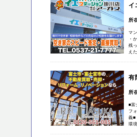
イ
所
マ
・
残っ
えた
有
所
■富
フ
義■
環境