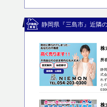
静岡県『三島市』近隣の
株
所在
静
式
れ
との
030
株