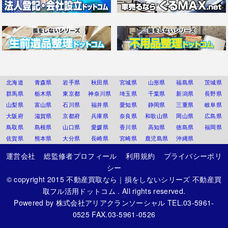
北海道
青森県
岩手県
秋田県
宮城県
山形県
福島県
茨城県
群馬県
栃木県
東京都
神奈川県
埼玉県
千葉県
新潟県
長野県
山梨県
富山県
石川県
福井県
愛知県
静岡県
三重県
岐阜県
大阪府
滋賀県
京都府
兵庫県
奈良県
和歌山県
岡山県
広島県
鳥取県
島根県
山口県
愛媛県
香川県
高知県
徳島県
福岡県
佐賀県
熊本県
大分県
長崎県
宮崎県
鹿児島県
沖縄県
運営会社
総監修者プロフィール
利用規約
プライバシーポリ
シー
© copyright 2015
不動産買取なら｜損をしないシリーズ 不動産買
取フル活用ドットコム
. All rights reserved.
Powered by
株式会社アリアクランソーシャル
TEL.03-5961-
0525 FAX.03-5961-0526