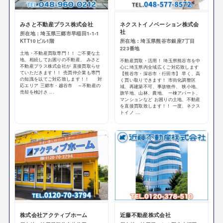
みさと不動産プラス株式会社
ネクストイノベーション株式会
社
所在地：埼玉県三郷市早稲田1-1-1
KTT10ビル1階
所在地：埼玉県熊谷市銀座7丁目
223番地
土地・不動産買取専門！！ ご不要な土
地、相続してお困りの不動産、 みさと
不動産買取・活用！ 埼玉県熊谷市を中
不動産プラス株式会社が 直接買取らせ
心に埼玉県内全域広くご対応致します
ていただきます！！ 売買仲介業も専門
【熊谷市・深谷市・行田市】 早く、高
の知識を以てご対応致します！！ 対
く買い取りできます！ 市街化調整区
応エリア 三郷市・越谷市 ～不動産の
域、再建築不可、事故物件、 狭小地、
売却を検討さ ...
旗竿地、山林、農地、 一棟アパート、
マンションなど お困りの土地、不動産
を直接買取致します！！ 一度、ネクス
トイノ ...
株式会社アクティブホーム
近藤不動産株式会社