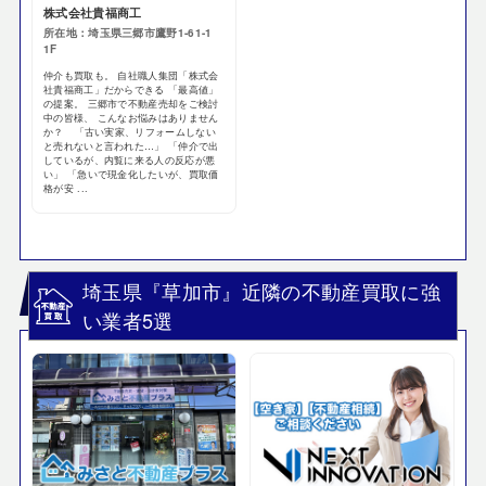
株式会社貴福商工
所在地：埼玉県三郷市鷹野1-61-1
1F
仲介も買取も。 自社職人集団「株式会
社貴福商工」だからできる 「最高値」
の提案。 三郷市で不動産売却をご検討
中の皆様、 こんなお悩みはありません
か？ 「古い実家、リフォームしない
と売れないと言われた…」 「仲介で出
しているが、内覧に来る人の反応が悪
い」 「急いで現金化したいが、買取価
格が安 ...
埼玉県『草加市』近隣の不動産買取に強
い業者5選