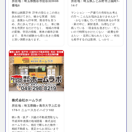
所在地：埼玉県熊谷市佐谷田3986
所在地：埼玉県ふじみ野市上福岡1-
番地6
14-7
弊社は創業21年 21年の安心とこの街と
マンション・一戸建ての売却をお考え
歩み続けてきた、確かな実績 当社
の方へ こんなお悩みはありませんか？
は、創業から21年間、熊谷市を見つ
・かなり傷んでいて売却出来るか不安
め、共に歩んでまいりました。 単に物
・家の中に、家財道具、仏壇などが
件を売買するだけでなく、 地域の市場
残っている ・現金化を急ぎたい ・忙し
の変動、学区の情報、将来の都市計画
いので時間をかけたくない ・経費を抑
まで、 長年の経験から得た生きた情報
えたい ・近所に知られたくない ・何社
と深い洞察があります。 ...
も相手するのは面倒、しっかり ...
株式会社ホームラボ
所在地：埼玉県鶴ヶ島市大字上広谷
176-1 ニュースカイハイツ102
鶴ヶ島・坂戸・川越の不動産買取なら
平成30年創業の地域密着・株式会社
ホームラボへ。他社で断られた物件・
相続不動産も、査定からお支払いまで