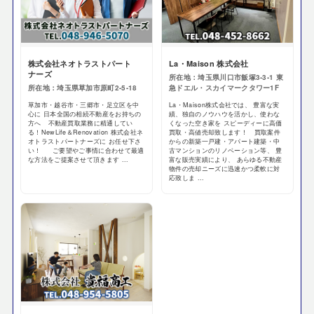
株式会社ネオトラストパート
La・Maison 株式会社
ナーズ
所在地：埼玉県川口市飯塚3-3-1 東
所在地：埼玉県草加市原町2-5-18
急ドエル・スカイマークタワー1F
草加市・越谷市・三郷市・足立区を中
La・Maison株式会社では、 豊富な実
心に 日本全国の相続不動産をお持ちの
績、独自のノウハウを活かし、使わな
方へ 不動産買取業務に精通してい
くなった空き家を スピーディーに高価
る！ ​NewLife＆Renovation 株式会社ネ
買取・高値売却致します！ 買取案件
オトラストパートナーズに お任せ下さ
からの新築一戸建・アパート建築・中
い！ ご要望やご事情に合わせて最適
古マンションのリノベーション等、 豊
な方法をご提案させて頂きます ...
富な販売実績により、 あらゆる不動産
物件の売却ニーズに迅速かつ柔軟に対
応致しま ...