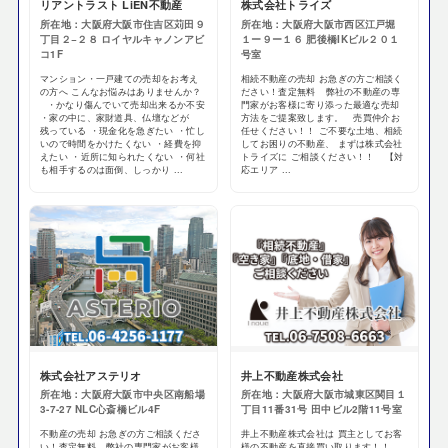
リアントラスト LiEN不動産
​株式会社トライズ
所在地：大阪府大阪市住吉区苅田９
所在地：大阪府大阪市西区江戸堀
丁目２−２８ ロイヤルキャノンアビ
１ー９ー１６ ​肥後橋IKビル２０１
コ1F
号室
マンション・一戸建ての売却をお考え
相続不動産の売却 お急ぎの方ご相談く
の方へ こんなお悩みはありませんか？
ださい！査定無料 弊社の不動産の専
・かなり傷んでいて売却出来るか不安
門家がお客様に寄り添った最適な売却
・家の中に、家財道具、仏壇などが
方法をご提案致します。 売買仲介お
残っている ・現金化を急ぎたい ・忙し
任せください！！ ご不要な土地、相続
いので時間をかけたくない ・経費を抑
してお困りの不動産、 まずは株式会社
えたい ・近所に知られたくない ・何社
トライズに ご相談ください！！ 【対
も相手するのは面倒、しっかり ...
応エリア ...
株式会社アステリオ
井上不動産株式会社
所在地：大阪府大阪市中央区南船場
所在地：大阪府大阪市城東区関目１
3-7-27 NLC心斎橋ビル4F
丁目11番31号 田中ビル2階11号室
不動産の売却 お急ぎの方ご相談くださ
井上不動産株式会社は 買主としてお客
い！査定無料 弊社の専門家がお客様
様の不動産を直接買い取ります！！