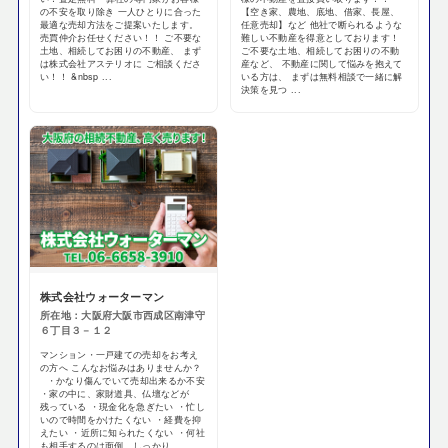
の不安を取り除き 一人ひとりに合った
【空き家、農地、底地、借家、長屋、
最適な売却方法をご提案いたします。
任意売却】など 他社で断られるような
売買仲介お任せください！！ ご不要な
難しい不動産を得意としております！
土地、相続してお困りの不動産、 まず
ご不要な土地、相続してお困りの不動
は株式会社アステリオに ご相談くださ
産など、 不動産に関して悩みを抱えて
い！！ &nbsp ...
いる方は、 まずは無料相談で一緒に解
決策を見つ ...
株式会社ウォーターマン
所在地：大阪府大阪市西成区南津守
６丁目３－１２
マンション・一戸建ての売却をお考え
の方へ こんなお悩みはありませんか？
・かなり傷んでいて売却出来るか不安
・家の中に、家財道具、仏壇などが
残っている ・現金化を急ぎたい ・忙し
いので時間をかけたくない ・経費を抑
えたい ・近所に知られたくない ・何社
も相手するのは面倒、しっかり ...