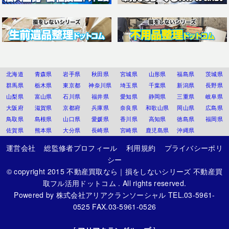
北海道
青森県
岩手県
秋田県
宮城県
山形県
福島県
茨城県
群馬県
栃木県
東京都
神奈川県
埼玉県
千葉県
新潟県
長野県
山梨県
富山県
石川県
福井県
愛知県
静岡県
三重県
岐阜県
大阪府
滋賀県
京都府
兵庫県
奈良県
和歌山県
岡山県
広島県
鳥取県
島根県
山口県
愛媛県
香川県
高知県
徳島県
福岡県
佐賀県
熊本県
大分県
長崎県
宮崎県
鹿児島県
沖縄県
運営会社
総監修者プロフィール
利用規約
プライバシーポリ
シー
© copyright 2015
不動産買取なら｜損をしないシリーズ 不動産買
取フル活用ドットコム
. All rights reserved.
Powered by
株式会社アリアクランソーシャル
TEL.03-5961-
0525 FAX.03-5961-0526