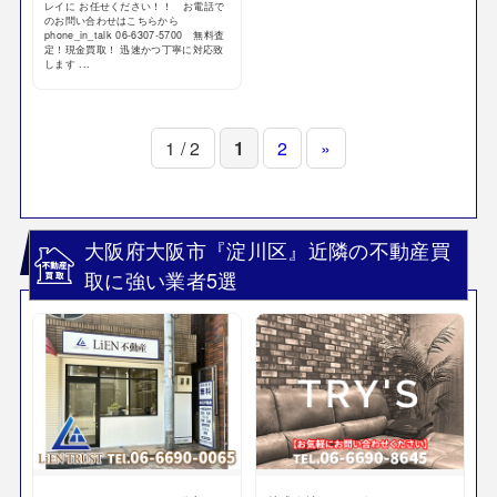
レイに お任せください！！ お電話で
のお問い合わせはこちらから
phone_in_talk 06-6307-5700 無料査
定！現金買取！ 迅速かつ丁寧に対応致
します ...
1 / 2
1
2
»
大阪府大阪市『淀川区』近隣の不動産買
取に強い業者5選