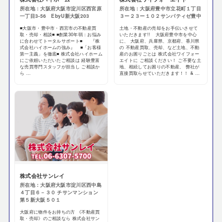
所在地：大阪府大阪市淀川区西宮原
所在地：大阪府豊中市立花町１丁目
一丁目3-56 EbyU新大阪203
３ー２３ー１０２サンパティゼ豊中
■大阪市・豊中市・西宮市の不動産買
土地・不動産の売却をお手伝いさせて
取・売却・相談■ ■創業30年弱：お悩み
いただきます!! 大阪府豊中市を中心
に合わせてトータルサポート■ 『株
に、 大阪府、兵庫県、京都府、香川県
式会社ハイホームの強み』 ■「お客様
の 不動産買取、売却、など土地、不動
第一主義」を徹底■ 株式会社ハイホーム
産のお困りごとは 株式会社ワイフォー
にご依頼いただいたご相談は 経験豊富
エイトに ご相談ください！ ご不要な土
な売買専門スタッフが担当し ご相談か
地、相続してお困りの不動産、 弊社が
ら ...
直接買取らせていただきます！！ & ...
株式会社サンレイ
所在地：大阪府大阪市淀川区西中島
４丁目６－３０ チサンマンション
第５新大阪５０１
大阪府に物件をお持ちの方 《不動産買
取・売却》のご相談なら 株式会社サン