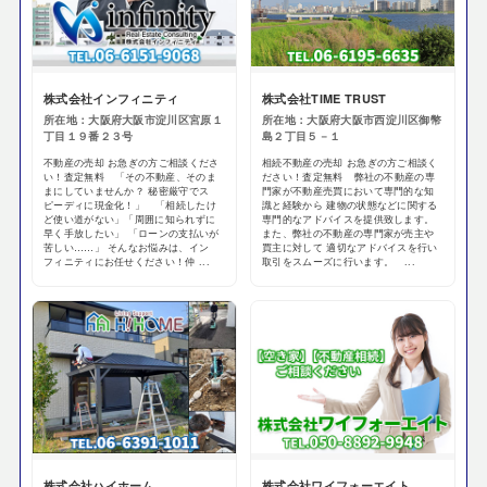
株式会社インフィニティ
株式会社TIME TRUST
所在地：大阪府大阪市淀川区宮原１
所在地：大阪府大阪市西淀川区御幣
丁目１９番２３号
島２丁目５－１
不動産の売却 お急ぎの方ご相談くださ
相続不動産の売却 お急ぎの方ご相談く
い！査定無料 「その不動産、そのま
ださい！査定無料 弊社の不動産の専
まにしていませんか？ 秘密厳守でス
門家が不動産売買において専門的な知
ピーディに現金化！」 「相続したけ
識と経験から 建物の状態などに関する
ど使い道がない」「周囲に知られずに
専門的なアドバイスを提供致します。
早く手放したい」 「ローンの支払いが
また、弊社の不動産の専門家が売主や
苦しい……」 そんなお悩みは、イン
買主に対して 適切なアドバイスを行い
フィニティにお任せください！仲 ...
取引をスムーズに行います。 ...
株式会社ハイホーム
株式会社ワイフォーエイト