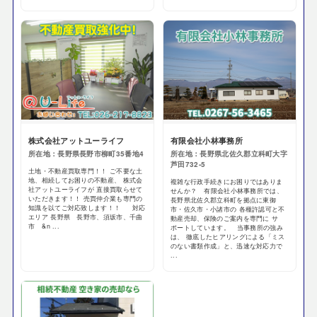
株式会社アットユーライフ
有限会社小林事務所
所在地：長野県長野市柳町35番地4
所在地：長野県北佐久郡立科町大字
芦田732-5
土地・不動産買取専門！！ ご不要な土
地、相続してお困りの不動産、 株式会
複雑な行政手続きにお困りではありま
社アットユーライフが 直接買取らせて
せんか？ 有限会社小林事務所では、
いただきます！！ 売買仲介業も専門の
長野県北佐久郡立科町を拠点に東御
知識を以てご対応致します！！ 対応
市・佐久市・小諸市の 各種許認可と不
エリア 長野県 長野市、須坂市、千曲
動産売却、保険のご案内を専門に サ
市 &n ...
ポートしています。 当事務所の強み
は、 徹底したヒアリングによる「ミス
のない書類作成」と、迅速な対応力で
...