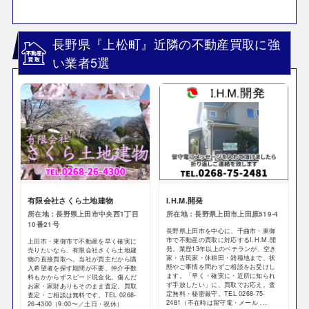
長野県『上松町』近隣の不動産買取に強
い業者5選
有限会社さくら土地建物
I.H.M.開発
所在地：長野県上田市中央西1丁目
所在地：長野県上田市上田原519-4
10番21号
長野県上田市を中心に、千曲市・東御
市で不動産の買取に対応するI.H.M.開
上田市・東御市で不動産を早く確実に
発。業歴13年以上のベテランが、空き
売りたいなら、有限会社さくら土地建
家・古民家・休耕田・雑種地まで、状
物の直接買取へ。当社が買主だから購
態やご事情を問わずご相談をお受けし
入希望者を探す期間が不要、仲介手数
ます。「早く・確実に・近所に知られ
料もかからずスピード現金化。傷んだ
ず手放したい」に、買取でお応え。査
お家・家財ありもそのまま査定。買取
定無料・秘密厳守。TEL 0268-75-
査定・ご相談は無料です。TEL 0268-
2481（不在時は留守電・メール ...
26-4300（9:00〜／土日・祝休）