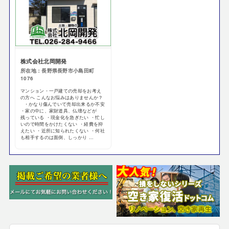
株式会社北岡開発
所在地：長野県長野市小島田町
1076
マンション・一戸建ての売却をお考え
の方へ こんなお悩みはありませんか？
・かなり傷んでいて売却出来るか不安
・家の中に、家財道具、仏壇などが
残っている ・現金化を急ぎたい ・忙し
いので時間をかけたくない ・経費を抑
えたい ・近所に知られたくない ・何社
も相手するのは面倒、しっかり ...