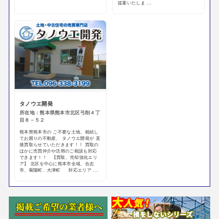
提案いたしま ...
タノウエ開発
所在地：熊本県熊本市北区弓削４丁
目８－５２
熊本県熊本市の ご不要な土地、相続し
てお困りの不動産、 タノウエ開発が 直
接買取らせていただきます！！ 買取の
ほかに売買仲介や活用のご相談も対応
できます！！ 【買取、売却強化エリ
ア】 北区を中心に熊本市全域、合志
市、菊陽町、大津町 対応エリア ...