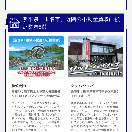
熊本県『玉名市』近隣の不動産買取に強
い業者5選
株式会社it
グッドバイバイ
所在地：熊本県上天草市大矢野町登
所在地：熊本県熊本市中央区本荘5
立13451-2 コンフォートB202号室
丁目10番18号
マンション・一戸建ての売却をお考え
熊本の不動産はグッドバイバイが買取
の方へ こんなお悩みはありませんか？
ます！！ 弊社では少しでも資産価値
・かなり傷んでいて売却出来るか不安
が高いうちに、 ご納得いただける最良
・家の中に、家財道具、仏壇などが
のご提案をいたします。 グッドバイバ
残っている ・現金化を急ぎたい ・忙し
イの買取は直取引の利点を活かし、 急
いので時間をかけたくない ・経費を抑
いで売りたい方や、なかなか売れない
えたい ・近所に知られたくない ・何社
などの 悩みをお持ちの方の為に、 ス
も相手するのは面倒、しっかり ...
ピーディーかつ、正確な地場査定をご