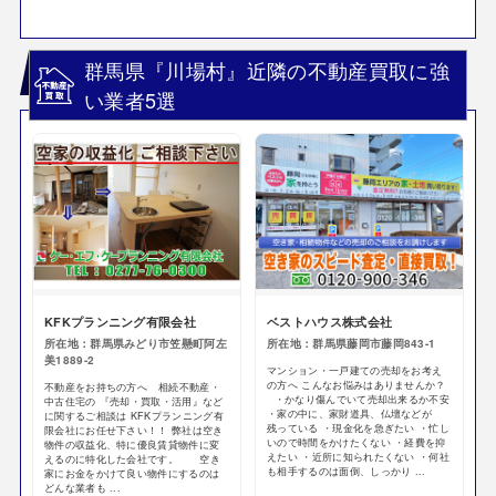
群馬県『川場村』近隣の不動産買取に強
い業者5選
KFKプランニング有限会社
ベストハウス株式会社
所在地：群馬県みどり市笠懸町阿左
所在地：群馬県藤岡市藤岡843-1
美1889-2
マンション・一戸建ての売却をお考え
の方へ こんなお悩みはありませんか？
不動産をお持ちの方へ 相続不動産・
・かなり傷んでいて売却出来るか不安
中古住宅の 『売却・買取・活用』など
・家の中に、家財道具、仏壇などが
に関するご相談は KFKプランニング有
残っている ・現金化を急ぎたい ・忙し
限会社にお任せ下さい！！ 弊社は空き
いので時間をかけたくない ・経費を抑
物件の収益化、特に優良賃貸物件に変
えたい ・近所に知られたくない ・何社
えるのに特化した会社です。 空き
も相手するのは面倒、しっかり ...
家にお金をかけて良い物件にするのは
どんな業者も ...