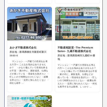
あかぎ不動産株式会社
不動産相談室 -The Premium
Salon- 九蔵不動産株式会社
所在地：群馬県桐生市新里町新川
3980-6
所在地：群馬県高崎市九蔵町44番
地
マンション・一戸建ての売却をお考
えの方へ こんなお悩みはありません
マンション・一戸建ての売却をお考え
か？ ・かなり傷んでいて売却出来る
の方へ こんなお悩みはありませんか？
か不安 ・家の中に、家財道具、仏壇な
・かなり傷んでいて売却出来るか不安
どが残っている ・現金化を急ぎたい ・
・家の中に、家財道具、仏壇などが
忙しいので時間をかけたくない ・経費
残っている ・現金化を急ぎたい ・忙し
を抑えたい ・近所に知られたくない ・
いので時間をかけたくない ・経費を抑
何社も相手 ...
えたい ・近所に知られたくない ・何社
も相手するのは面倒、しっかり ...