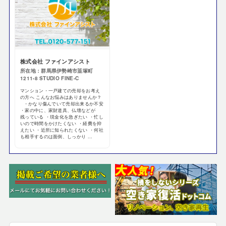
株式会社 ファインアシスト
所在地：群馬県伊勢崎市韮塚町
1211-8 STUDIO FINE-C
マンション・一戸建ての売却をお考え
の方へ こんなお悩みはありませんか？
・かなり傷んでいて売却出来るか不安
・家の中に、家財道具、仏壇などが
残っている ・現金化を急ぎたい ・忙し
いので時間をかけたくない ・経費を抑
えたい ・近所に知られたくない ・何社
も相手するのは面倒、しっかり ...