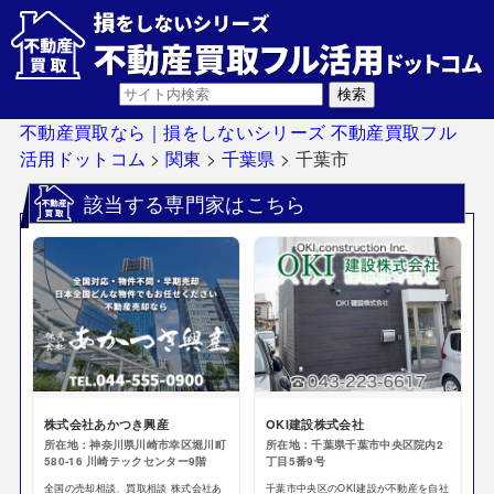
不動産買取なら｜損をしないシリーズ 不動産買取フル
活用ドットコム
>
関東
>
千葉県
>
千葉市
該当する専門家はこちら
株式会社あかつき興産
OKI建設株式会社
所在地：神奈川県川崎市幸区堀川町
所在地：千葉県千葉市中央区院内2
580-16 川崎テックセンター9階
丁目5番9号
全国の売却相談、買取相談 株式会社あ
千葉市中央区のOKI建設が不動産を自社