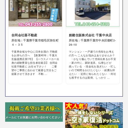
合同会社葵不動産
創建住販株式会社 千葉中央店
所在地：千葉県千葉市稲毛区弥生町
所在地：千葉県千葉市中央区都町2-
４－３５
26-10
千葉県全域を中心に日本全国の 不動産
マンション・一戸建ての売却をお考え
をお持ちの方へ 【創業40年：千葉大
の方へ こんなお悩みはありませんか？
生協提携店第1号】 【ハウスメーカー出
・かなり傷んでいて売却出来るか不安
身の経験豊富な担当者在籍店】 合同会
・家の中に、家財道具、仏壇などが
社葵不動産に お任せ下さい！ ご要
残っている ・現金化を急ぎたい ・忙し
望やご事情に合わせて最適な方法をご
いので時間をかけたくない ・経費を抑
提案させて頂きます 不動 ...
えたい ・近所に知られたくない ・何社
も相手するのは面倒、しっかり ...