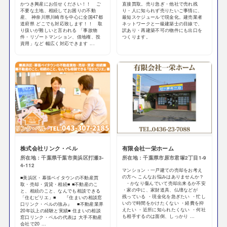
かつき興産にお任せください！！ ご
直接買取。売り急ぎ・他社で売れ残
不要な土地、相続してお困りの不動
り・人に知られず売りたいご事情に、
産、 神奈川県川崎市を中心に全国47都
最短スケジュールで現金化。建売業者
道府県 どこでも対応致します！！ 取
ネットワークと一級建築士の目線で、
り扱いが難しいと言われる 「事故物
訳あり・再建築不可の物件にも出口を
件・リゾートマンション、借地権、投
つくります。
資用」など 幅広く対応できます ...
株式会社リンク・ベル
有限会社一栄ホーム
所在地：千葉県千葉市美浜区打瀬3-
所在地：千葉県市原市君塚2丁目1-9
4-112
マンション・一戸建ての売却をお考え
の方へ こんなお悩みはありませんか？
■美浜区・幕張ベイタウンの不動産買
・かなり傷んでいて売却出来るか不安
取・売却・賃貸・相続■ ■不動産のこ
・家の中に、家財道具、仏壇などが
と、相続のこと、なんでも相談できる
残っている ・現金化を急ぎたい ・忙し
「住むビリエ」■ 『住まいの相談窓
いので時間をかけたくない ・経費を抑
口リンク・ベルの強み』 ■不動産業界
えたい ・近所に知られたくない ・何社
20年以上の経験と実績■ 住まいの相談
も相手するのは面倒、しっかり ...
窓口リンク・ベルの代表は 大手不動産
会社で20 ...