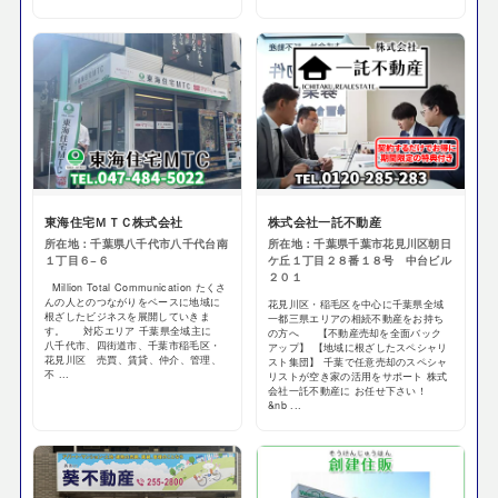
東海住宅ＭＴＣ株式会社
株式会社一託不動産
所在地：千葉県八千代市八千代台南
所在地：千葉県千葉市花見川区朝日
１丁目６−６
ケ丘１丁目２８番１８号 中台ビル
２０１
Million Total Communication たくさ
んの人とのつながりをベースに地域に
花見川区・稲毛区を中心に千葉県全域
根ざしたビジネスを展開していきま
一都三県エリアの相続不動産をお持ち
す。 対応エリア 千葉県全域主に
の方へ 【不動産売却を全面バック
八千代市、四街道市、千葉市稲毛区・
アップ】 【地域に根ざしたスペシャリ
花見川区 売買、賃貸、仲介、管理、
スト集団】 千葉で任意売却のスペシャ
不 ...
リストが空き家の活用をサポート 株式
会社一託不動産に お任せ下さい！
&nb ...