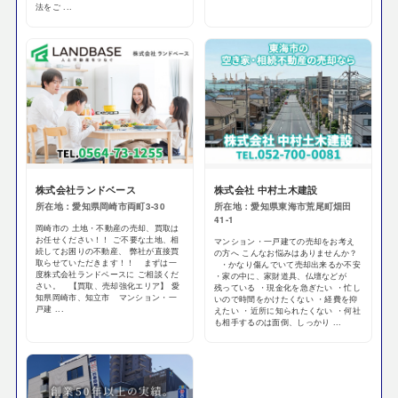
法をご ...
株式会社ランドベース
株式会社 中村土木建設
所在地：愛知県岡崎市両町3-30
所在地：愛知県東海市荒尾町畑田
41-1
岡崎市の 土地・不動産の売却、買取は
お任せください！！ ご不要な土地、相
マンション・一戸建ての売却をお考え
続してお困りの不動産、 弊社が直接買
の方へ こんなお悩みはありませんか？
取らせていただきます！！ まずは一
・かなり傷んでいて売却出来るか不安
度株式会社ランドベースに ご相談くだ
・家の中に、家財道具、仏壇などが
さい。 【買取、売却強化エリア】 愛
残っている ・現金化を急ぎたい ・忙し
知県岡崎市、知立市 マンション・一
いので時間をかけたくない ・経費を抑
戸建 ...
えたい ・近所に知られたくない ・何社
も相手するのは面倒、しっかり ...