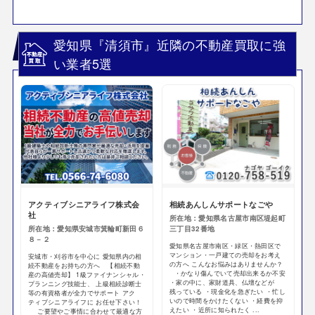
愛知県『清須市』近隣の不動産買取に強
い業者5選
アクティブシニアライフ株式会
相続あんしんサポートなごや
社
所在地：愛知県名古屋市南区堤起町
所在地：愛知県安城市箕輪町新田６
三丁目32番地
８－２
愛知県名古屋市南区・緑区・熱田区で
マンション・一戸建ての売却をお考え
安城市・刈谷市を中心に 愛知県内の相
の方へ こんなお悩みはありませんか？
続不動産をお持ちの方へ 【相続不動
・かなり傷んでいて売却出来るか不安
産の高値売却】 1級ファイナンシャル・
・家の中に、家財道具、仏壇などが
プランニング技能士、 上級相続診断士
残っている ・現金化を急ぎたい ・忙し
等の有資格者が全力でサポート アク
いので時間をかけたくない ・経費を抑
ティブシニアライフに お任せ下さい！
えたい ・近所に知られたく ...
ご要望やご事情に合わせて最適な方