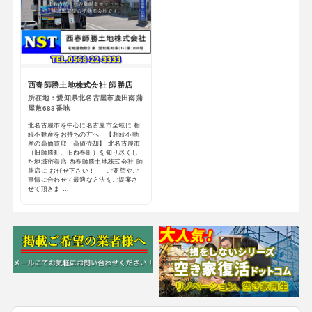
西春師勝土地株式会社 師勝店
所在地：愛知県北名古屋市鹿田南蒲
屋敷683番地
北名古屋市を中心に名古屋市全域に 相
続不動産をお持ちの方へ 【相続不動
産の高価買取・高値売却】 北名古屋市
（旧師勝町、旧西春町）を知り尽くし
た地域密着店 西春師勝土地株式会社 師
勝店に お任せ下さい！ ご要望やご
事情に合わせて最適な方法をご提案さ
せて頂きま ...