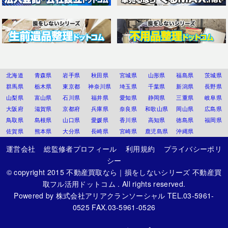
北海道
青森県
岩手県
秋田県
宮城県
山形県
福島県
茨城県
群馬県
栃木県
東京都
神奈川県
埼玉県
千葉県
新潟県
長野県
山梨県
富山県
石川県
福井県
愛知県
静岡県
三重県
岐阜県
大阪府
滋賀県
京都府
兵庫県
奈良県
和歌山県
岡山県
広島県
鳥取県
島根県
山口県
愛媛県
香川県
高知県
徳島県
福岡県
佐賀県
熊本県
大分県
長崎県
宮崎県
鹿児島県
沖縄県
運営会社
総監修者プロフィール
利用規約
プライバシーポリ
シー
© copyright 2015
不動産買取なら｜損をしないシリーズ 不動産買
取フル活用ドットコム
. All rights reserved.
Powered by
株式会社アリアクランソーシャル
TEL.03-5961-
0525 FAX.03-5961-0526