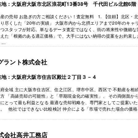
在地：大阪府大阪市北区浪花町13番38号 千代田ビル北館6階
産の売却 お急ぎの方ご相談ください！査定無料 1. 【信頼】北区・
り尽くした「20年の実績」 大阪市内から北摂エリアまで20年のキャ
持つスタッフが対応。単なるデータ査定ではなく、街の将来性や微細な
捉えた「根拠のある適正価格」で、大手にはない納得の提案をお約束し
...
-グラント株式会社
在地：大阪府大阪市住吉区殿辻２丁目３－４
府全域 主に大阪市住吉区、住之江区、堺市中区、西区で 不動産を相
方 「高値売却の可能性」と「早期現金化の確実性」、 その両側面か
様にとって最も利益となる 最適な売却戦略を、専門家としてご提案い
す。 他社ではできない比較検討 仲介による「市場で売れた場合の価格
式会社高井工務店