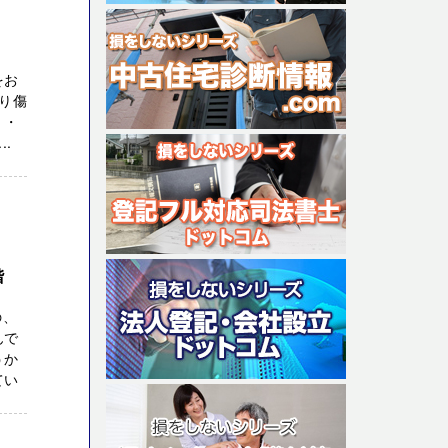
をお
り傷
 ・
.
階
の、
んで
うか
てい