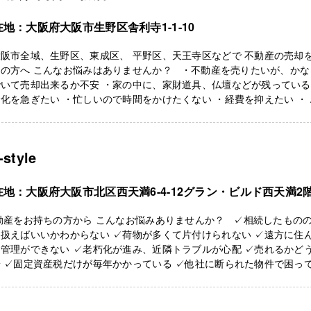
在地：大阪府大阪市生野区舎利寺1-1-10
阪市全域、生野区、東成区、 平野区、天王寺区などで 不動産の売却
えの方へ こんなお悩みはありませんか？ ・不動産を売りたいが、かな
いて売却出来るか不安 ・家の中に、家財道具、仏壇などが残っている
化を急ぎたい ・忙しいので時間をかけたくない ・経費を抑えたい ・ ..
-style
在地：大阪府大阪市北区西天満6-4-12グラン・ビルド西天満2
動産をお持ちの方から こんなお悩みありませんか？ ✓相続したもの
扱えばいいかわからない ✓荷物が多くて片付けられない ✓遠方に住
管理ができない ✓老朽化が進み、近隣トラブルが心配 ✓売れるかど
 ✓固定資産税だけが毎年かかっている ✓他社に断られた物件で困っ