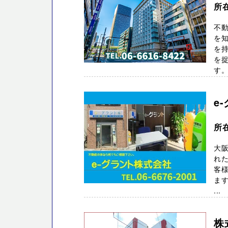
所
不動
を知
を
を
す。 
e
所
大阪
れた
客
ま
...
株