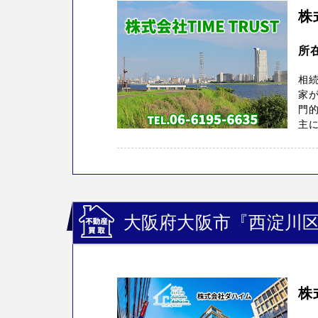
株
所
相
家
門
主に
大阪府大阪市『西淀川
株