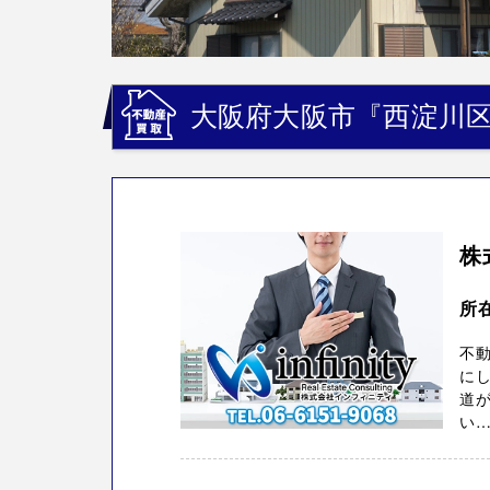
大阪府大阪市『西淀川
株
所
不
に
道
い…