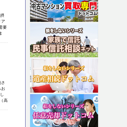
北摂
リア
需要
ま
続さ
らお
たし
（高