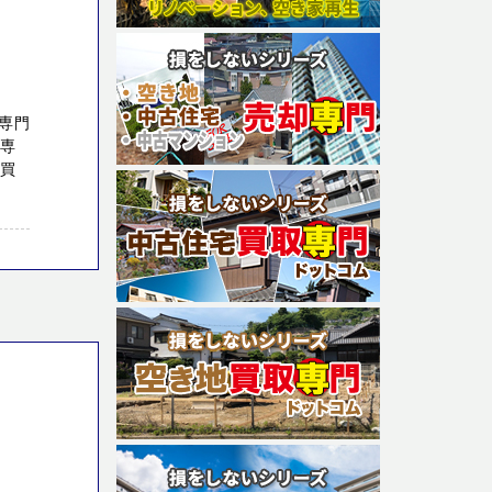
専門
る専
や買