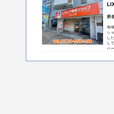
L
所
地域
シ
した
し
ベーシ