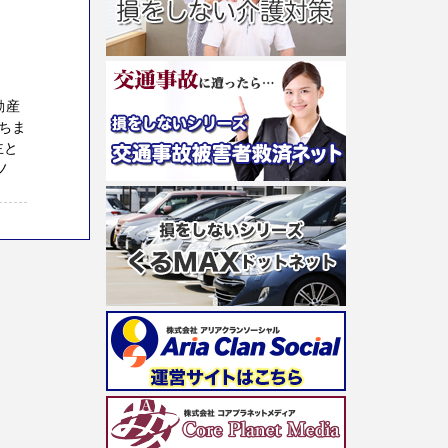
動産
ちま
主と
ノ