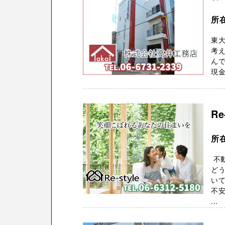
所
東大
考
んで
現金
Re
所
不
どう
いて
不安
...