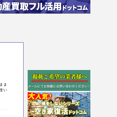
まま
使い