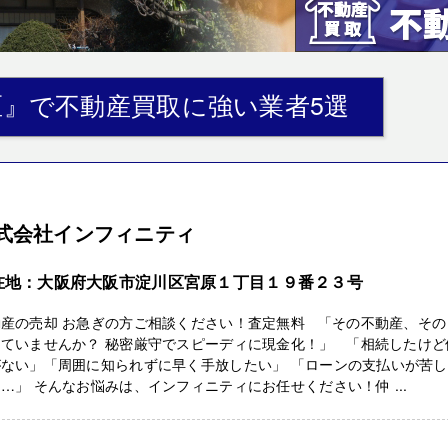
区』で不動産買取に強い業者5選
式会社インフィニティ
在地：大阪府大阪市淀川区宮原１丁目１９番２３号
動産の売却 お急ぎの方ご相談ください！査定無料 「その不動産、その
していませんか？ 秘密厳守でスピーディに現金化！」 「相続したけど
がない」「周囲に知られずに早く手放したい」 「ローンの支払いが苦し
…」 そんなお悩みは、インフィニティにお任せください！仲 ...