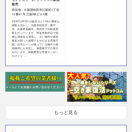
販売
所在地：大阪府吹田市江坂町1丁目
13番41号 江坂NKビル1階
CENTURY21の販売力と17年の豊富な
経験を活かし、大阪府吹田市・豊中
市、兵庫県尼崎市・西宮市で不動産買
取を行っています。即金買取対応で迅
速な現金化を実現し、古い物件や家財
道具が残った状態でもそのまま買取可
能。住宅ローンが残っている物件や相
続物件にも対応し、秘密厳守での取引
を行います。経験豊富な営業マンが一
人ひとり ...
もっと見る