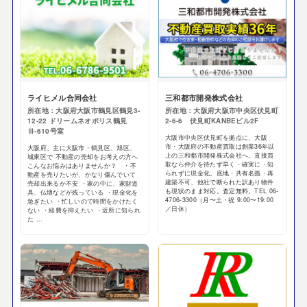
ライヒメル合同会社
三和都市開発株式会社
所在地：大阪府大阪市鶴見区鶴見3-
所在地：大阪府大阪市中央区伏見町
12-22 ドリームネオポリス鶴見
2-6-6 伏見町KANBEビル2F
Ⅲ-610号室
大阪市中央区伏見町を拠点に、大阪
市・大阪府の不動産買取は創業36年以
大阪府、主に大阪市・鶴見区、旭区、
上の三和都市開発株式会社へ。直接買
城東区で 不動産の売却をお考えの方へ
取なら仲介を待たず早く・確実に・知
こんなお悩みはありませんか？ ・不
られずに現金化。底地・共有名義・再
動産を売りたいが、かなり傷んでいて
建築不可、他社で断られた訳あり物件
売却出来るか不安 ・家の中に、家財道
も現状のまま対応。査定無料。TEL 06-
具、仏壇などが残っている ・現金化を
4706-3300（月〜土・祝 9:00〜19:00
急ぎたい ・忙しいので時間をかけたく
／日休）
ない ・経費を抑えたい ・近所に知られ
た ...