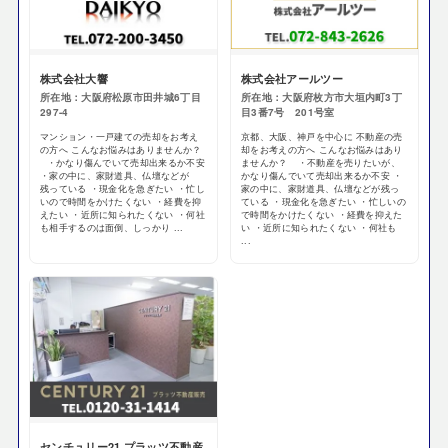
株式会社大響
株式会社アールツー
所在地：大阪府松原市田井城6丁目
所在地：大阪府枚方市大垣内町3丁
297-4
目3番7号 201号室
マンション・一戸建ての売却をお考え
京都、大阪、神戸を中心に 不動産の売
の方へ こんなお悩みはありませんか？
却をお考えの方へ こんなお悩みはあり
・かなり傷んでいて売却出来るか不安
ませんか？ ・不動産を売りたいが、
・家の中に、家財道具、仏壇などが
かなり傷んでいて売却出来るか不安 ・
残っている ・現金化を急ぎたい ・忙し
家の中に、家財道具、仏壇などが残っ
いので時間をかけたくない ・経費を抑
ている ・現金化を急ぎたい ・忙しいの
えたい ・近所に知られたくない ・何社
で時間をかけたくない ・経費を抑えた
も相手するのは面倒、しっかり ...
い ・近所に知られたくない ・何社も
...
センチュリー21 プラッツ不動産