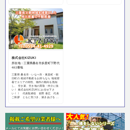
株式会社KIZUKI
所在地：三重県桑名市多度町下野代
482番地
三重県 桑名市・いなべ市・東員町・朝
日町の 相続不動産をお持ちなら 地域密
着でエリアの特性、物件の動向を熟知
し、 空き家、空き地の買取・仲介に強
い！ 株式会社KIZUKIにお任せ下さ
い！！ 代表取締役 前野 泰広 代表
ご挨拶 ともに気づき、築きあげる ...