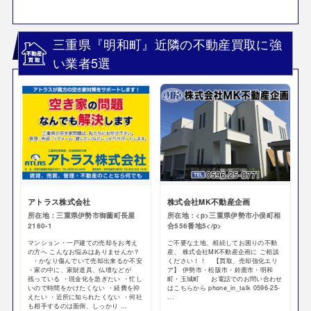
三重県『明和町』近隣の不動産買取に強
い業者5選
アトラス株式会社
株式会社MK不動産企画
所在地：三重県伊勢市御薗町長屋
所在地：<p>三重県伊勢市小俣町相
2160-1
合556番地5</p>
マンション・一戸建ての売却をお考え
ご不要な土地、相続してお困りの不動
の方へ こんなお悩みはありませんか？
産、 株式会社MK不動産企画に ご相談
・かなり傷んでいて売却出来るか不安
ください！！ 【買取、売却強化エリ
・家の中に、家財道具、仏壇などが
ア】 伊勢市・松阪市・鈴鹿市・明和
残っている ・現金化を急ぎたい ・忙し
町・玉城町 お電話でのお問い合わせ
いので時間をかけたくない ・経費を抑
はこちらから phone_in_talk 0596-25-
えたい ・近所に知られたくない ・何社
...
も相手するのは面倒、しっかり ...