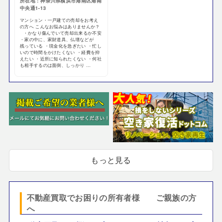
所在地：神奈川県横浜市港南区港南
中央通1-13
マンション・一戸建ての売却をお考え
の方へ こんなお悩みはありませんか？
・かなり傷んでいて売却出来るか不安
・家の中に、家財道具、仏壇などが
残っている ・現金化を急ぎたい ・忙し
いので時間をかけたくない ・経費を抑
えたい ・近所に知られたくない ・何社
も相手するのは面倒、しっかり ...
もっと見る
不動産買取でお困りの所有者様 ご親族の方
へ