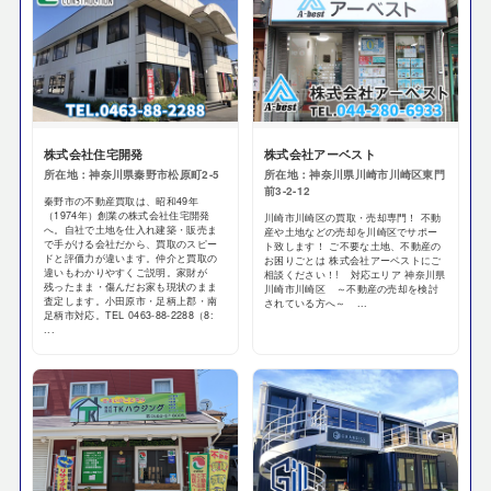
株式会社住宅開発
株式会社アーベスト
所在地：神奈川県秦野市松原町2-5
所在地：神奈川県川崎市川崎区東門
前3-2-12
秦野市の不動産買取は、昭和49年
（1974年）創業の株式会社住宅開発
川崎市川崎区の買取・売却専門！ 不動
へ。自社で土地を仕入れ建築・販売ま
産や土地などの売却を川崎区でサポー
で手がける会社だから、買取のスピー
ト致します！ ご不要な土地、不動産の
ドと評価力が違います。仲介と買取の
お困りごとは 株式会社アーベストにご
違いもわかりやすくご説明。家財が
相談ください！! 対応エリア 神奈川県
残ったまま・傷んだお家も現状のまま
川崎市川崎区 ～不動産の売却を検討
査定します。小田原市・足柄上郡・南
されている方へ～ ...
足柄市対応。TEL 0463-88-2288（8:
...