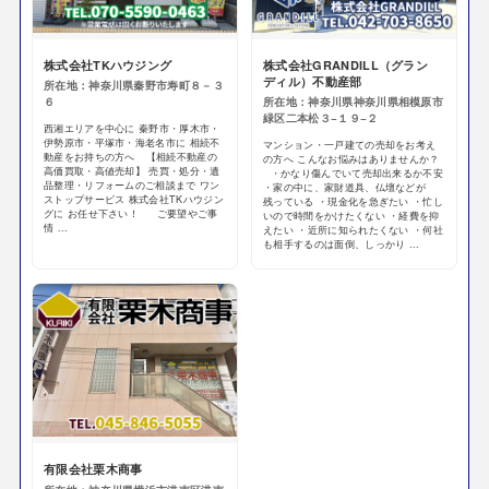
株式会社TKハウジング
株式会社GRANDILL（グラン
ディル）不動産部
所在地：神奈川県秦野市寿町８－３
６
所在地：神奈川県神奈川県相模原市
緑区二本松３−１９−２
西湘エリアを中心に 秦野市・厚木市・
伊勢原市・平塚市・海老名市に 相続不
マンション・一戸建ての売却をお考え
動産をお持ちの方へ 【相続不動産の
の方へ こんなお悩みはありませんか？
高価買取・高値売却】 売買・処分・遺
・かなり傷んでいて売却出来るか不安
品整理・リフォームのご相談まで ワン
・家の中に、家財道具、仏壇などが
ストップサービス 株式会社TKハウジン
残っている ・現金化を急ぎたい ・忙し
グに お任せ下さい！ ご要望やご事
いので時間をかけたくない ・経費を抑
情 ...
えたい ・近所に知られたくない ・何社
も相手するのは面倒、しっかり ...
有限会社栗木商事