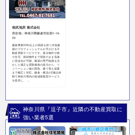
相武地所 株式会社
所在地：神奈川県鎌倉市佐助1-18-
20
建築事業30年以上の実績を持つ木造建
築のプロフェッショナルが手がける不
動産買取サービスです。築古物件や狭
小住宅、相続物件まで現状のまま迅速
に現金化が可能。建築の専門知識を活
かした適正な買取価格の提示から、リ
ノベーション後の買取、建て替え提案
まで幅広く対応。鎌倉・横浜の2拠点体
制で神奈川県内の地域密着型サービス
を提供し、 ...
神奈川県『逗子市』近隣の不動産買取に
強い業者5選