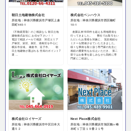
朝日土地建物株式会社
株式会社ベンハウス
所在地：神奈川県横浜市戸塚区上倉
所在地：神奈川県横浜市西区楠町
田町445-1
10-1
《不動産買取》のご相談なら 朝日土地
創業以来1600件を超える用地開発を
建物株式会社に お任せ下さい！！
行ってきました。 弊社でお取引をい
電話で相談メールで相談 対応エリア
ただいたお客様を対象に、 笑顔相続セ
戸塚区、栄区、泉区、港南区を中心に
ミナーを開催させていただきました。
横浜市全域。 鎌倉市、逗子市。 朝
様々な事例を取り扱う専門家の先生に
日土地建物が選ばれる 売却のポイント7
相続の重要性をお伝えいただき、 第二
選 ...
部ではお食事を楽しみながら気軽に専
門家にご相談し ...
株式会社ロイヤーズ
Next Place株式会社
所在地：神奈川県横浜市中区日本大
所在地：神奈川県横浜市旭区鶴ヶ峰
通５２
本町１丁目１９番２１号