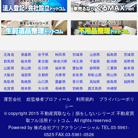
北海道
青森県
岩手県
秋田県
宮城県
山形県
福島県
茨城県
群馬県
栃木県
東京都
神奈川県
埼玉県
千葉県
新潟県
長野県
山梨県
富山県
石川県
福井県
愛知県
静岡県
三重県
岐阜県
大阪府
滋賀県
京都府
兵庫県
奈良県
和歌山県
岡山県
広島県
鳥取県
島根県
山口県
愛媛県
香川県
高知県
徳島県
福岡県
佐賀県
熊本県
大分県
長崎県
宮崎県
鹿児島県
沖縄県
運営会社
総監修者プロフィール
利用規約
プライバシーポリ
シー
© copyright 2015
不動産買取なら｜損をしないシリーズ 不動産買
取フル活用ドットコム
. All rights reserved.
Powered by
株式会社アリアクランソーシャル
TEL.03-5961-
0525 FAX.03-5961-0526