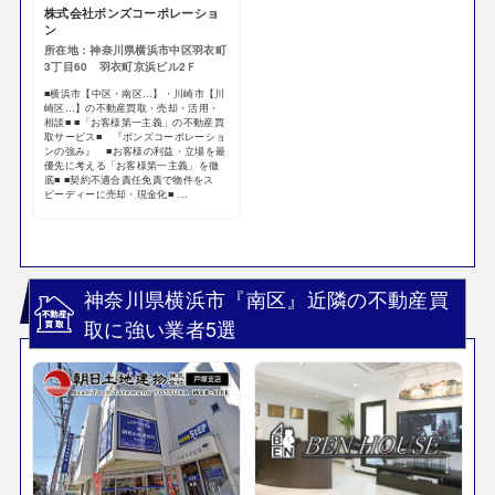
株式会社ボンズコーポレーショ
ン
所在地：神奈川県横浜市中区羽衣町
3丁目60 羽衣町京浜ビル2Ｆ
■横浜市【中区・南区…】・川崎市【川
崎区…】の不動産買取・売却・活用・
相談■ ■「お客様第一主義」の不動産買
取サービス■ 『ボンズコーポレーショ
ンの強み』 ■お客様の利益・立場を最
優先に考える「お客様第一主義」を徹
底■ ■契約不適合責任免責で物件をス
ピーディーに売却・現金化■ ...
神奈川県横浜市『南区』近隣の不動産買
取に強い業者5選