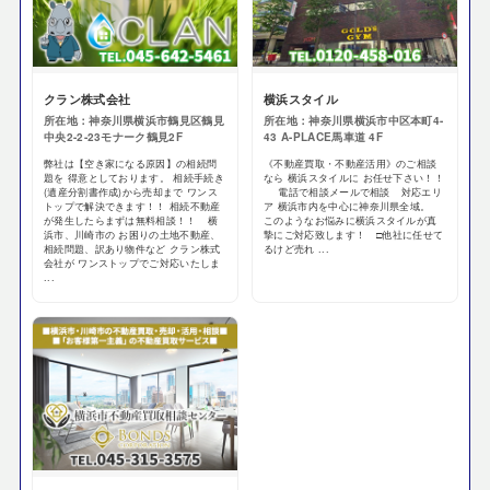
クラン株式会社
横浜スタイル
所在地：神奈川県横浜市鶴見区鶴見
所在地：神奈川県横浜市中区本町4-
中央2-2-23モナーク鶴見2F
43 A-PLACE馬車道 4F
弊社は【空き家になる原因】の相続問
《不動産買取・不動産活用》のご相談
題を 得意としております。 相続手続き
なら 横浜スタイルに お任せ下さい！！
(遺産分割書作成)から売却まで ワンス
電話で相談メールで相談 対応エリ
トップで解決できます！！ 相続不動産
ア 横浜市内を中心に神奈川県全域。
が発生したらまずは無料相談！！ 横
このようなお悩みに横浜スタイルが真
浜市、川崎市の お困りの土地不動産、
摯にご対応致します！ □他社に任せて
相続問題、訳あり物件など クラン株式
るけど売れ ...
会社が ワンストップでご対応いたしま
...