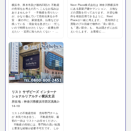
横浜市、厚木市及び都内23区の 不動産
Next Place株式会社は 神奈川県横浜市
の売却をお考えの方へ こんなお悩みは
にある新築戸建やマンション、 土地な
ありませんか？ ・不動産を売りたい
どの買取を行っております。 大切な物
が、かなり傷んでいて売却出来るか不
件を有効活用できるように、 Next
安 ・家の中に、家財道具、仏壇などが
Placeが一緒に考えます。 売却仲介と
残っている ・現金化を急ぎたい ・忙し
買取のプロ目線で物件の「良い部分」
いので時間をかけたくない ・経費を抑
も「悪い部分」も、 包み隠さずにお伝
えたい ・近所に知られたくない ・ ...
えいたします。 お客様に ...
リスト サザビーズ インターナ
ショナルリアルティ横浜支店
所在地：神奈川県横浜市西区高島2-
14-10
リストの不動産売却 売却専門チーム
が 本気で向き合う。 不動産売却、最
初の一歩は リストへお任せください。
不動産の売却には、専門性の高い知識
と豊富な経験が必要不可欠です。 しか