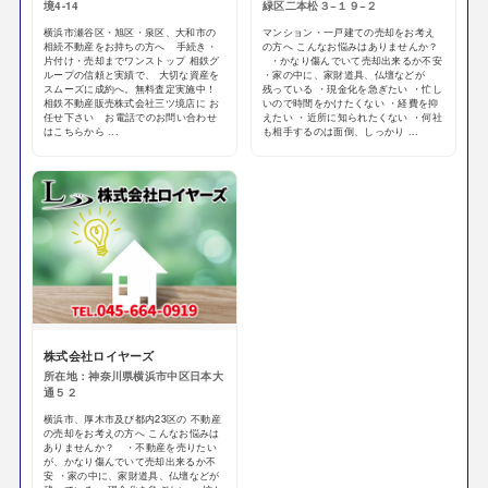
境4-14
緑区二本松３−１９−２
横浜市瀬谷区・旭区・泉区、大和市の
マンション・一戸建ての売却をお考え
相続不動産をお持ちの方へ 手続き・
の方へ こんなお悩みはありませんか？
片付け・売却までワンストップ 相鉄グ
・かなり傷んでいて売却出来るか不安
ループの信頼と実績で、 大切な資産を
・家の中に、家財道具、仏壇などが
スムーズに成約へ。無料査定実施中！
残っている ・現金化を急ぎたい ・忙し
相鉄不動産販売株式会社三ツ境店に お
いので時間をかけたくない ・経費を抑
任せ下さい お電話でのお問い合わせ
えたい ・近所に知られたくない ・何社
はこちらから ...
も相手するのは面倒、しっかり ...
株式会社ロイヤーズ
所在地：神奈川県横浜市中区日本大
通５２
横浜市、厚木市及び都内23区の 不動産
の売却をお考えの方へ こんなお悩みは
ありませんか？ ・不動産を売りたい
が、かなり傷んでいて売却出来るか不
安 ・家の中に、家財道具、仏壇などが