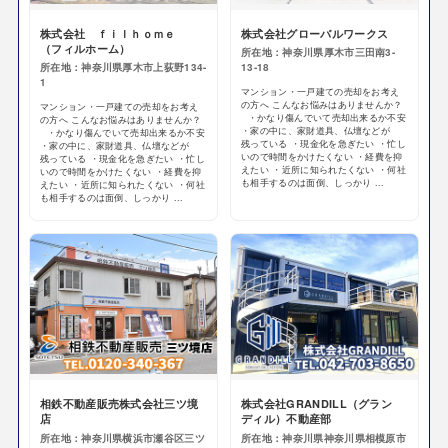
株式会社 ｆｉｌｈｏｍｅ
株式会社グローバルワークス
（フィルホーム）
所在地：神奈川県厚木市三田南3-
所在地：神奈川県厚木市上荻野134-
13-18
1
マンション・一戸建ての売却をお考え
の方へ こんなお悩みはありませんか？
マンション・一戸建ての売却をお考え
・かなり傷んでいて売却出来るか不安
の方へ こんなお悩みはありませんか？
・家の中に、家財道具、仏壇などが
・かなり傷んでいて売却出来るか不安
残っている ・現金化を急ぎたい ・忙し
・家の中に、家財道具、仏壇などが
いので時間をかけたくない ・経費を抑
残っている ・現金化を急ぎたい ・忙し
えたい ・近所に知られたくない ・何社
いので時間をかけたくない ・経費を抑
も相手するのは面倒、しっかり ...
えたい ・近所に知られたくない ・何社
も相手するのは面倒、しっかり ...
相鉄不動産販売株式会社三ツ境
株式会社GRANDILL（グラン
店
ディル）不動産部
所在地：神奈川県横浜市瀬谷区三ツ
所在地：神奈川県神奈川県相模原市