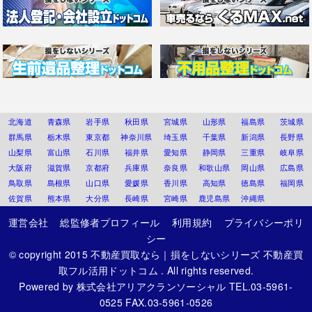
北海道
青森県
岩手県
秋田県
宮城県
山形県
福島県
茨城県
群馬県
栃木県
東京都
神奈川県
埼玉県
千葉県
新潟県
長野県
山梨県
富山県
石川県
福井県
愛知県
静岡県
三重県
岐阜県
大阪府
滋賀県
京都府
兵庫県
奈良県
和歌山県
岡山県
広島県
鳥取県
島根県
山口県
愛媛県
香川県
高知県
徳島県
福岡県
佐賀県
熊本県
大分県
長崎県
宮崎県
鹿児島県
沖縄県
運営会社
総監修者プロフィール
利用規約
プライバシーポリ
シー
© copyright 2015
不動産買取なら｜損をしないシリーズ 不動産買
取フル活用ドットコム
. All rights reserved.
Powered by
株式会社アリアクランソーシャル
TEL.03-5961-
0525 FAX.03-5961-0526