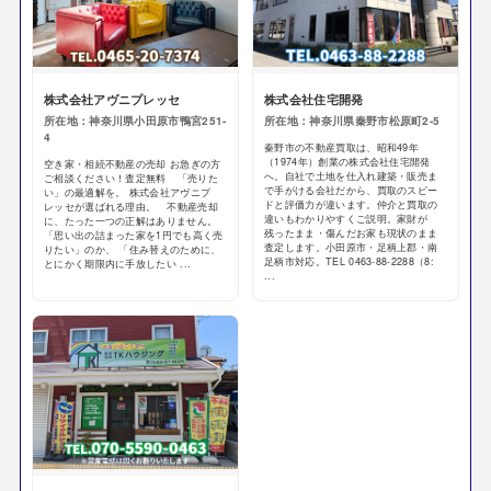
株式会社アヴニプレッセ
株式会社住宅開発
所在地：神奈川県小田原市鴨宮251-
所在地：神奈川県秦野市松原町2-5
4
秦野市の不動産買取は、昭和49年
（1974年）創業の株式会社住宅開発
空き家・相続不動産の売却 お急ぎの方
へ。自社で土地を仕入れ建築・販売ま
ご相談ください！査定無料 「売りた
で手がける会社だから、買取のスピー
い」の最適解を。 株式会社アヴニプ
ドと評価力が違います。仲介と買取の
レッセが選ばれる理由。 不動産売却
違いもわかりやすくご説明。家財が
に、たった一つの正解はありません。
残ったまま・傷んだお家も現状のまま
「思い出の詰まった家を1円でも高く売
査定します。小田原市・足柄上郡・南
りたい」のか、 「住み替えのために、
足柄市対応。TEL 0463-88-2288（8:
とにかく期限内に手放したい ...
...