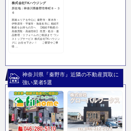
株式会社TKハウジング
所在地：神奈川県秦野市寿町８－３
６
西湘エリアを中心に 秦野市・厚木市・
伊勢原市・平塚市・海老名市に 相続不
動産をお持ちの方へ 【相続不動産の
高価買取・高値売却】 売買・処分・遺
品整理・リフォームのご相談まで ワン
ストップサービス 株式会社TKハウジン
グに お任せ下さい！ ご要望やご事
情 ...
神奈川県『秦野市』近隣の不動産買取に
強い業者5選