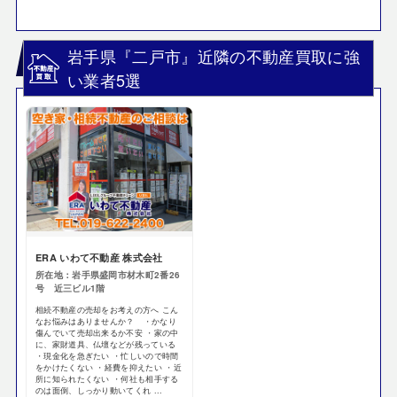
岩手県『二戸市』近隣の不動産買取に強
い業者5選
ERA いわて不動産 株式会社
所在地：岩手県盛岡市材木町2番26
号 近三ビル1階
相続不動産の売却をお考えの方へ こん
なお悩みはありませんか？ ・かなり
傷んでいて売却出来るか不安 ・家の中
に、家財道具、仏壇などが残っている
・現金化を急ぎたい ・忙しいので時間
をかけたくない ・経費を抑えたい ・近
所に知られたくない ・何社も相手する
のは面倒、しっかり動いてくれ ...