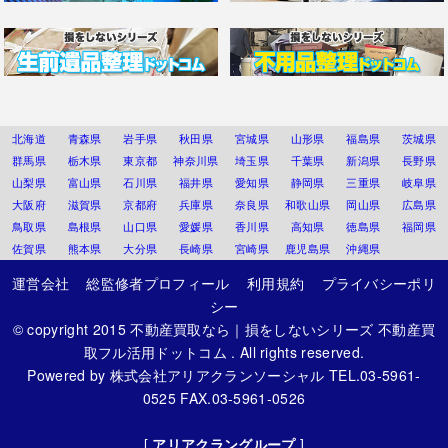
北海道
青森県
岩手県
秋田県
宮城県
山形県
福島県
茨城県
群馬県
栃木県
東京都
神奈川県
埼玉県
千葉県
新潟県
長野県
山梨県
富山県
石川県
福井県
愛知県
静岡県
三重県
岐阜県
大阪府
滋賀県
京都府
兵庫県
奈良県
和歌山県
岡山県
広島県
鳥取県
島根県
山口県
愛媛県
香川県
高知県
徳島県
福岡県
佐賀県
熊本県
大分県
長崎県
宮崎県
鹿児島県
沖縄県
運営会社
総監修者プロフィール
利用規約
プライバシーポリ
シー
© copyright 2015
不動産買取なら｜損をしないシリーズ 不動産買
取フル活用ドットコム
. All rights reserved.
Powered by
株式会社アリアクランソーシャル
TEL.03-5961-
0525 FAX.03-5961-0526
[
アリアクラングループ
]