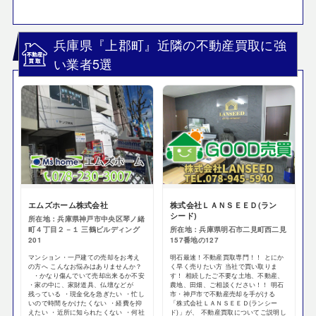
兵庫県『上郡町』近隣の不動産買取に強
い業者5選
エムズホーム株式会社
株式会社ＬＡＮＳＥＥＤ(ラン
シード)
所在地：兵庫県神戸市中央区琴ノ緒
町４丁目２－１ 三鶴ビルディング
所在地：兵庫県明石市二見町西二見
201
157番地の127
マンション・一戸建ての売却をお考え
明石最速！不動産買取専門！！ とにか
の方へ こんなお悩みはありませんか？
く早く売りたい方 当社で買い取りま
・かなり傷んでいて売却出来るか不安
す！ 相続したご不要な土地、不動産、
・家の中に、家財道具、仏壇などが
農地、田畑、ご相談ください！！ 明石
残っている ・現金化を急ぎたい ・忙し
市・神戸市で不動産売却を手がける
いので時間をかけたくない ・経費を抑
「株式会社ＬＡＮＳＥＥＤ(ランシー
えたい ・近所に知られたくない ・何社
ド)」が、 不動産買取についてご説明し