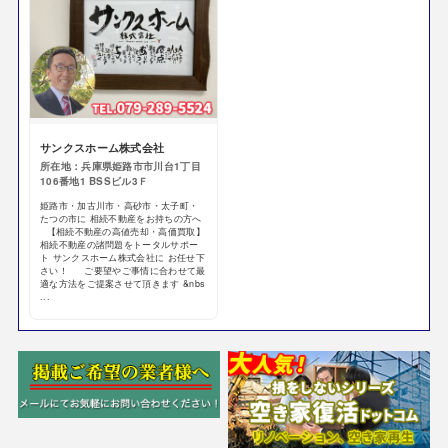
サンクスホーム株式会社
所在地：兵庫県姫路市市川台1丁目
106番地1 BSSビル3Ｆ
姫路市・加古川市・高砂市・太子町・
たつの市に 相続不動産をお持ちの方へ
【相続不動産の高値売却・高価買取】
相続不動産の諸問題をトータルサポー
ト サンクスホーム株式会社に お任せ下
さい！ ご要望やご事情に合わせて最
適な方法をご提案させて頂きます &nbs
...