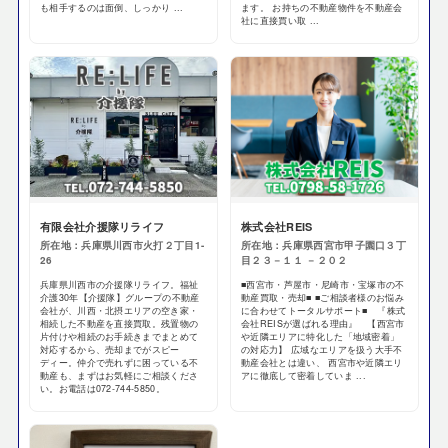
も相手するのは面倒、しっかり ...
ます。 お持ちの不動産物件を不動産会
社に直接買い取 ...
有限会社介援隊リライフ
株式会社REIS
所在地：兵庫県川西市火打２丁目1-
所在地：兵庫県西宮市甲子園口３丁
26
目２３－１１ －２０２
兵庫県川西市の介援隊リライフ。福祉
■西宮市・芦屋市・尼崎市・宝塚市の不
介護30年【介援隊】グループの不動産
動産買取・売却■ ■ご相談者様のお悩み
会社が、川西・北摂エリアの空き家・
に合わせてトータルサポート■ 『株式
相続した不動産を直接買取。残置物の
会社REISが選ばれる理由』 【西宮市
片付けや相続のお手続きまでまとめて
や近隣エリアに特化した「地域密着」
対応するから、売却までがスピー
の対応力】 広域なエリアを扱う大手不
ディー。仲介で売れずに困っている不
動産会社とは違い、 西宮市や近隣エリ
動産も、まずはお気軽にご相談くださ
アに徹底して密着していま ...
い。お電話は072-744-5850。