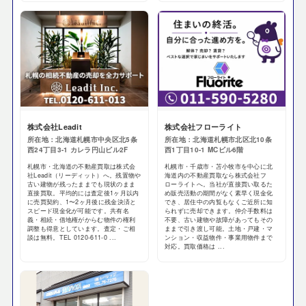
株式会社Leadit
株式会社フローライト
所在地：北海道札幌市中央区北5条
所在地：北海道札幌市北区北10条
西24丁目3-1 カレラ円山ビル2F
西1丁目10-1 MCビル6階
札幌市・北海道の不動産買取は株式会
札幌市・千歳市・苫小牧市を中心に北
社Leadit（リーディット）へ。残置物や
海道内の不動産買取なら株式会社フ
古い建物が残ったままでも現状のまま
ローライトへ。当社が直接買い取るた
直接買取。平均的には査定後1ヶ月以内
め販売活動の期間がなく素早く現金化
に売買契約、1〜2ヶ月後に残金決済と
でき、居住中の内覧もなくご近所に知
スピード現金化が可能です。共有名
られずに売却できます。仲介手数料は
義・相続・借地権がからむ物件の権利
不要、古い建物や故障があってもその
調整も得意としています。査定・ご相
ままで引き渡し可能。土地・戸建・マ
談は無料。TEL 0120-611-0 ...
ンション・収益物件・事業用物件まで
対応。買取価格は ...