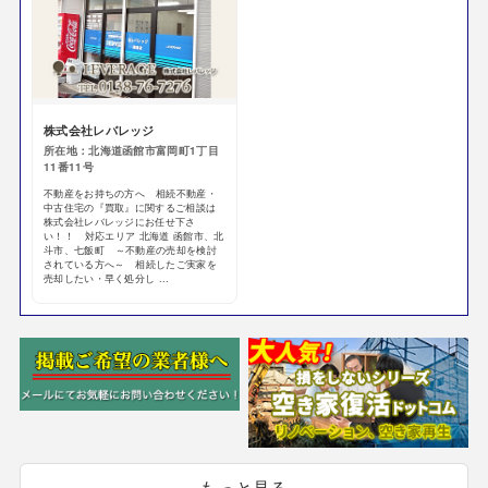
株式会社レバレッジ
所在地：北海道函館市富岡町1丁目
11番11号
不動産をお持ちの方へ 相続不動産・
中古住宅の『買取』に関するご相談は
株式会社レバレッジにお任せ下さ
い！！ 対応エリア 北海道 函館市、北
斗市、七飯町 ～不動産の売却を検討
されている方へ～ 相続したご実家を
売却したい・早く処分し ...
もっと見る