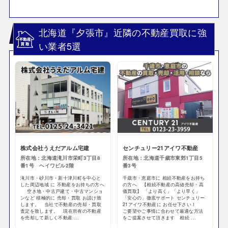
北海道『夕張市』近隣の不動産買取に強
い業者5選
株式会社うえだアルム宅建
センチュリー21アイワ不動産
所在地：北海道滝川市栄町3丁目8
所在地：北海道千歳市東郊1丁目5
番1号 ヘイワビル2階
番3号
滝川市・砂川市・新十津川町を中心と
千歳市・恵庭市に 相続不動産をお持ち
した周辺地域 に 不動産をお持ちの方へ
の方へ 【相続不動産の高値売却・高
空き地・中古戸建て・中古マンショ
価買取】 「より高く」「より早く」
ンなど 積極的に 売却・買取 お請け致
「安心の」徹底サポート センチュリー
します。 当社で不動産の売却・買取
21アイワ不動産に お任せ下さい！
査定を致します。 現在所有の不動産
ご要望やご事情に合わせて最適な方法
を売却して新しく不動産 ...
をご提案させて頂きます 相続 ...