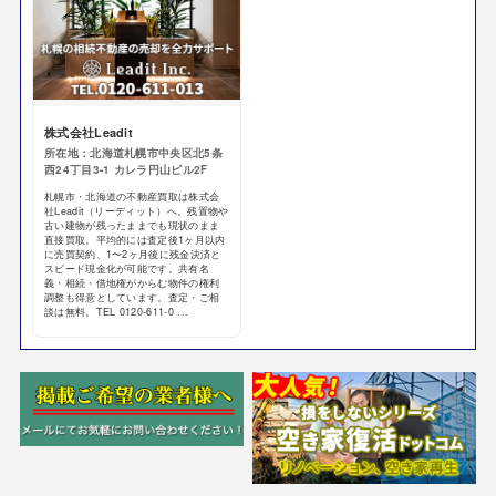
株式会社Leadit
所在地：北海道札幌市中央区北5条
西24丁目3-1 カレラ円山ビル2F
札幌市・北海道の不動産買取は株式会
社Leadit（リーディット）へ。残置物や
古い建物が残ったままでも現状のまま
直接買取。平均的には査定後1ヶ月以内
に売買契約、1〜2ヶ月後に残金決済と
スピード現金化が可能です。共有名
義・相続・借地権がからむ物件の権利
調整も得意としています。査定・ご相
談は無料。TEL 0120-611-0 ...