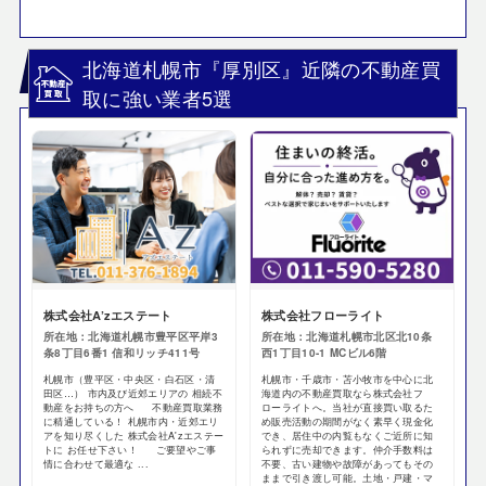
北海道札幌市『厚別区』近隣の不動産買
取に強い業者5選
株式会社A’zエステート
株式会社フローライト
所在地：北海道札幌市豊平区平岸3
所在地：北海道札幌市北区北10条
条8丁目6番1 信和リッチ411号
西1丁目10-1 MCビル6階
札幌市（豊平区・中央区・白石区・清
札幌市・千歳市・苫小牧市を中心に北
田区…） 市内及び近郊エリアの 相続不
海道内の不動産買取なら株式会社フ
動産をお持ちの方へ 不動産買取業務
ローライトへ。当社が直接買い取るた
に精通している！ 札幌市内・近郊エリ
め販売活動の期間がなく素早く現金化
アを知り尽くした 株式会社A'zエステー
でき、居住中の内覧もなくご近所に知
トに お任せ下さい！ ご要望やご事
られずに売却できます。仲介手数料は
情に合わせて最適な ...
不要、古い建物や故障があってもその
ままで引き渡し可能。土地・戸建・マ