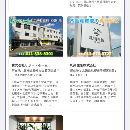
ンション・収益物件・事業用物件まで
対応。買取価格は ...
株式会社サポートホーム
札翔住販株式会社
所在地：北海道札幌市白石区栄通７
所在地：北海道札幌市手稲区前田5
丁目1-23オニオンビル
条7丁目3－1
不動産の売買仲介実績が豊富です。 地
札幌市・札幌圏の不動産買取は、買取
域密着で一軒家の売却仲介を多数手掛
専門の札翔住販株式会社へ。代表が直
けてきた 確かな実績がございます。
接スピード査定し、仲介手数料0円で高
札幌市や北広島市で ご不要な土地、相
価買取。空き家・相続不動産・事故物
続してお困りの不動産、 弊社が直接買
件、残置物の処分や手続き代行までワ
取らせていただきます!! 対応エリア
ンストップ。査定・相談無料。
北海道 札幌市、北広島市 ～ ...