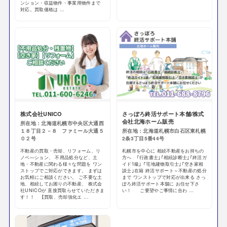
ンション・収益物件・事業用物件まで
対応。買取価格は ...
株式会社UNICO
さっぽろ終活サポート本舗/株式
会社北海ホーム販売
所在地：北海道札幌市中央区大通西
１８丁目２－８ ファミール大通５
所在地：北海道札幌市白石区東札幌
０２号
2条3丁目5番44号
不動産の買取・売却、リフォーム、リ
札幌市を中心に 相続不動産をお持ちの
ノベ―ション、 不用品処分など、土
方へ ｢行政書士｣｢相続診断士｣｢終活ガ
地・不動産に関わる様々な問題を ワン
イド1級｣ ｢宅地建物取引士｣｢空き家相
ストップでご対応ができます。 まずは
談士｣在籍 終活サポート～不動産の処分
お気軽にご相談ください。 ご不要な土
まで ワンストップで対応が出来る さっ
地、相続してお困りの不動産、 株式会
ぽろ終活サポート本舗に お任せ下さ
社UNICOが 直接買取らせていただきま
い！ ご要望やご事情に合わ ...
す！！ 【買取、売却強化エ ...