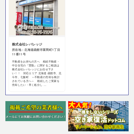
株式会社レバレッジ
所在地：北海道函館市富岡町1丁目
11番11号
不動産をお持ちの方へ 相続不動産・
中古住宅の『買取』に関するご相談は
株式会社レバレッジにお任せ下さ
い！！ 対応エリア 北海道 函館市、北
斗市、七飯町 ～不動産の売却を検討
されている方へ～ 相続したご実家を
売却したい・早く処分し ...