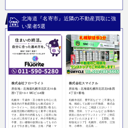
北海道『名寄市』近隣の不動産買取に強
い業者5選
株式会社フローライト
株式会社スマイクル
所在地：北海道札幌市北区北10条
所在地：北海道札幌市北区北9条西
西1丁目10-1 MCビル6階
4丁目1番地
札幌市・千歳市・苫小牧市を中心に北
札幌市北区、豊平区などで ご不要な土
海道内の不動産買取なら株式会社フ
地、相続してお困りの不動産、 株式会
ローライトへ。当社が直接買い取るた
社スマイクルに ご相談ください！！
め販売活動の期間がなく素早く現金化
買取、売却、リフォームなど お客様の
でき、居住中の内覧もなくご近所に知
状況に合わせてワンストップで ご対応
られずに売却できます。仲介手数料は
させていただきます！！ 【買取、売
不要、古い建物や故障があってもその
却強化エリア】 札幌市、石狩市、江別
ままで引き渡し可能。土地・戸建・マ
市、小樽市、 北広島 ...