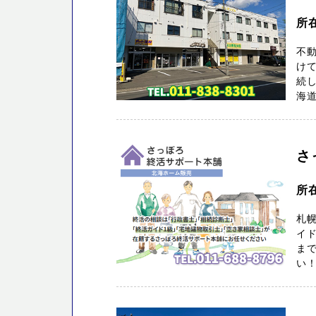
所
不
けて
続し
海道
さ
所
札幌
イド
まで
い！