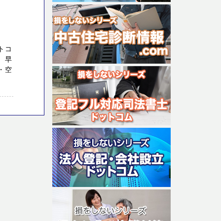
トコ
、早
・空