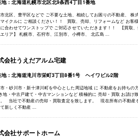
在地：北海道札幌市北区北9条西4丁目1番地
市北区、豊平区などで ご不要な土地、相続してお困りの不動産、 株
マイクルに ご相談ください！！ 買取、売却、リフォームなど お客
況に合わせてワンストップで ご対応させていただきます！！ 【買取、
エリア】 札幌市、石狩市、江別市、小樽市、 北広島 ...
式会社うえだアルム宅建
在地：北海道滝川市栄町3丁目8番1号 ヘイワビル2階
川市・砂川市・新十津川町を中心とした周辺地域 に 不動産をお持ちの
地・中古戸建て・中古マンションなど 積極的に 売却・買取 お請け
す。 当社で不動産の売却・買取査定を致します。 現在所有の不動産
て新しく不動産 ...
式会社サポートホーム