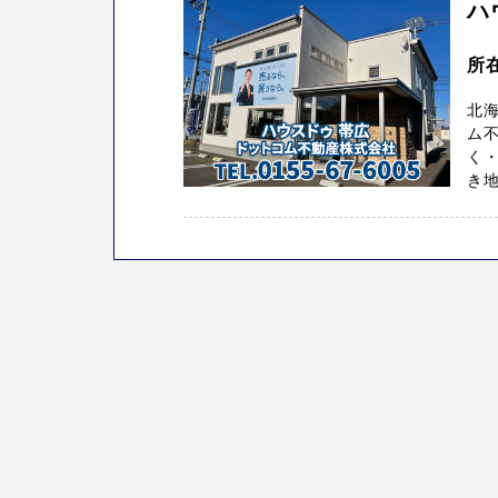
ハ
所
北
ム
く
き