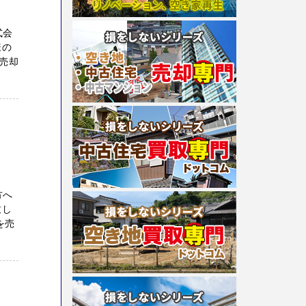
式会
様の
売却
方へ
致し
を売