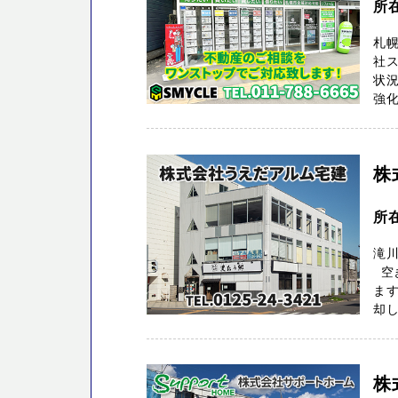
所
札幌
社ス
状
強化
株
所
滝
空き
ま
却し
株