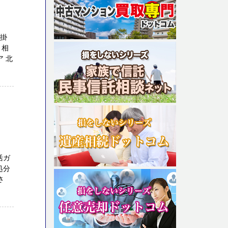
手掛
、相
 北
活ガ
処分
さ