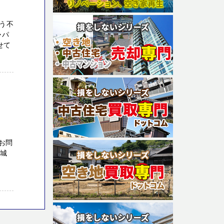
う不
ャパ
せて
お問
茨城