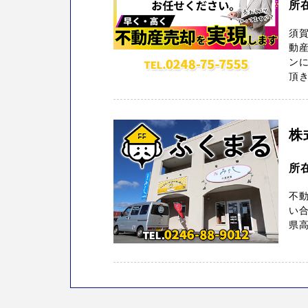
所在
須
動産
ン
頂き
株
所
不
い合
県高