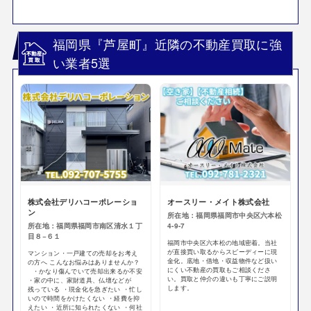
福岡県『芦屋町』近隣の不動産買取に強
い業者5選
株式会社デリハコーポレーショ
オースリー・メイト株式会社
ン
所在地：福岡県福岡市中央区六本松
所在地：福岡県福岡市南区清水１丁
4-9-7
目８−６１
福岡市中央区六本松の地域密着。当社
が直接買い取るからスピーディーに現
マンション・一戸建ての売却をお考え
金化。底地・借地・収益物件など扱い
の方へ こんなお悩みはありませんか？
にくい不動産の買取もご相談くださ
・かなり傷んでいて売却出来るか不安
い。買取と仲介の違いも丁寧にご説明
・家の中に、家財道具、仏壇などが
します。
残っている ・現金化を急ぎたい ・忙し
いので時間をかけたくない ・経費を抑
えたい ・近所に知られたくない ・何社