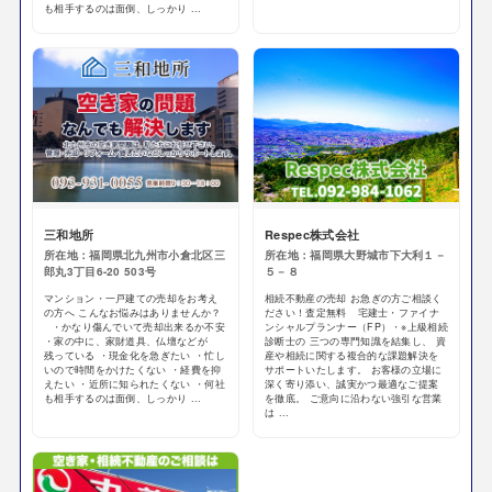
も相手するのは面倒、しっかり ...
三和地所
Respec株式会社
所在地：福岡県北九州市小倉北区三
所在地：福岡県大野城市下大利１－
郎丸3丁目6-20 503号
５－８
マンション・一戸建ての売却をお考え
相続不動産の売却 お急ぎの方ご相談く
の方へ こんなお悩みはありませんか？
ださい！査定無料 宅建士・ファイナ
・かなり傷んでいて売却出来るか不安
ンシャルプランナー（FP）・※上級相続
・家の中に、家財道具、仏壇などが
診断士の 三つの専門知識を結集し、 資
残っている ・現金化を急ぎたい ・忙し
産や相続に関する複合的な課題解決を
いので時間をかけたくない ・経費を抑
サポートいたします。 お客様の立場に
えたい ・近所に知られたくない ・何社
深く寄り添い、誠実かつ最適なご提案
も相手するのは面倒、しっかり ...
を徹底。 ご意向に沿わない強引な営業
は ...