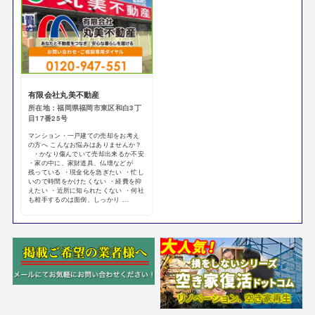
有限会社丸美不動産
所在地：福岡県福岡市東区和白3丁
目17番25号
マンション・一戸建ての売却をお考え
の方へ こんなお悩みはありませんか？
・かなり傷んでいて売却出来るか不安
・家の中に、家財道具、仏壇などが
残っている ・現金化を急ぎたい ・忙し
いので時間をかけたくない ・経費を抑
えたい ・近所に知られたくない ・何社
も相手するのは面倒、しっかり ...