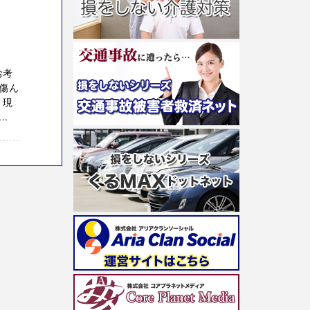
お考
傷ん
・現
.