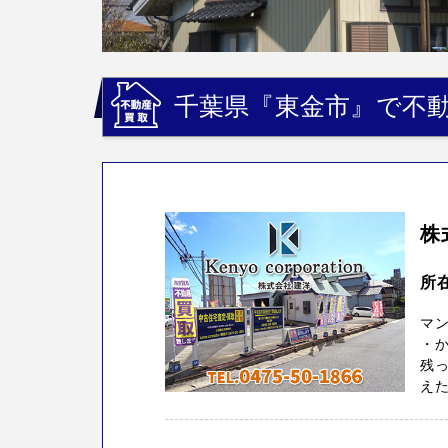
千葉県『東金市』で不動
株
所在
マ
・
残っ
えた