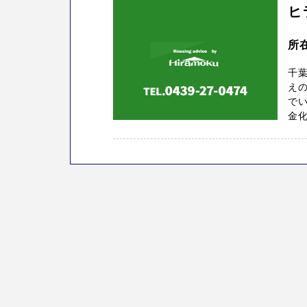
ヒ
所
千葉
え
でい
金化