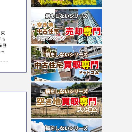
 東
野市
産歴
添っ