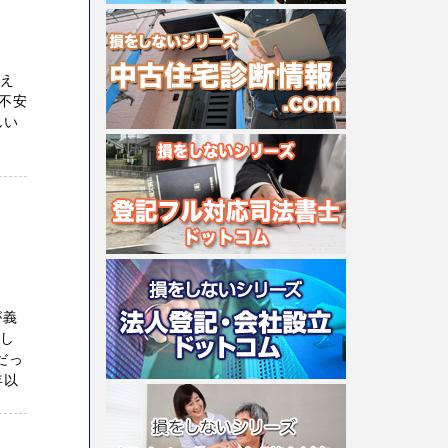
考え
不安
しい
が義
まし
だっ
年以