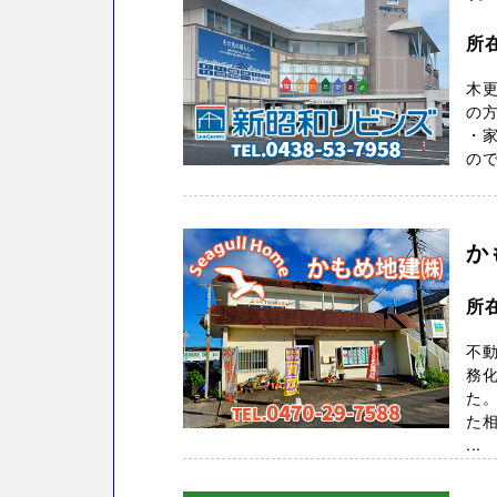
所在
木
の
・家
ので
か
所在
不動
務
た。
た
...