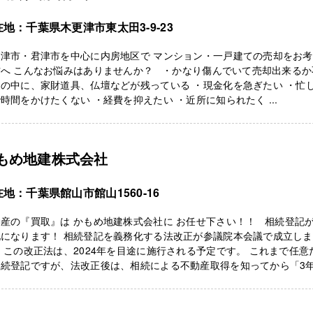
地：千葉県木更津市東太田3-9-23
更津市・君津市を中心に内房地区で マンション・一戸建ての売却をお
方へ こんなお悩みはありませんか？ ・かなり傷んでいて売却出来るか
の中に、家財道具、仏壇などが残っている ・現金化を急ぎたい ・忙
時間をかけたくない ・経費を抑えたい ・近所に知られたく ...
もめ地建株式会社
地：千葉県館山市館山1560-16
産の『買取』は かもめ地建株式会社に お任せ下さい！！ 相続登記
化になります！ 相続登記を義務化する法改正が参議院本会議で成立し
 この改正法は、2024年を目途に施行される予定です。 これまで任意
相続登記ですが、法改正後は、相続による不動産取得を知ってから「3