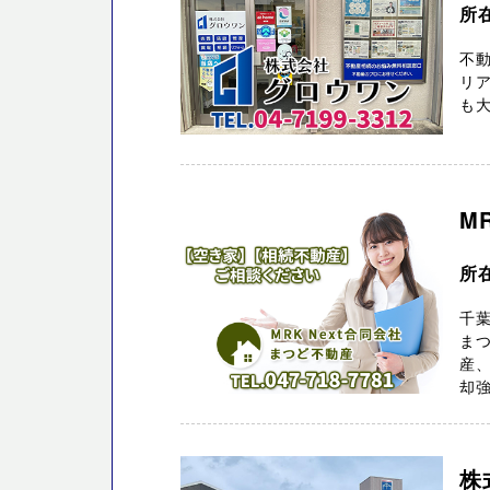
所
不
リア
も大
M
所
千葉
ま
産
却強
株