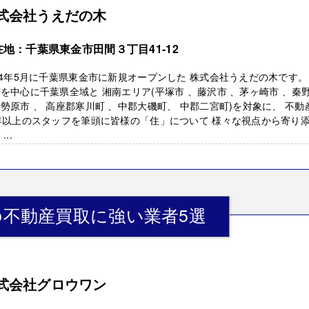
式会社うえだの木
在地：千葉県東金市田間３丁目41-12
24年5月に千葉県東金市に新規オープンした 株式会社うえだの木です。
を中心に千葉県全域と 湘南エリア(平塚市 、藤沢市 、茅ヶ崎市 、秦
勢原市 、 高座郡寒川町 、中郡大磯町、 中郡二宮町)を対象に、 不動
年以上のスタッフを筆頭に皆様の「住」について 様々な視点から寄り
...
不動産買取に強い業者5選
式会社グロウワン