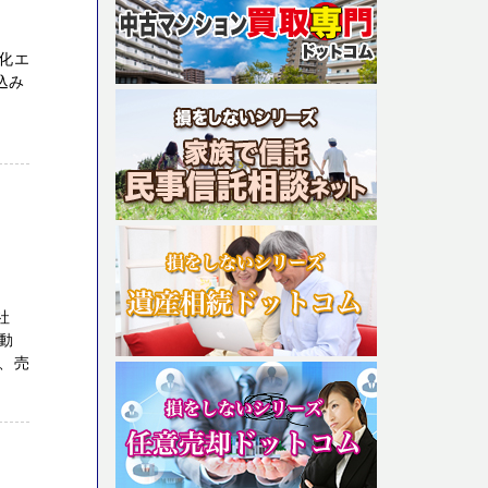
化エ
込み
社
動
、売