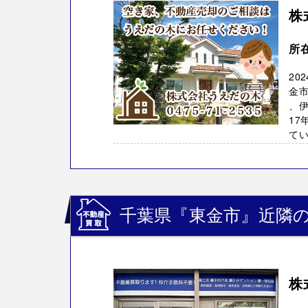
株
所
20
金市
、伊
17
てい 
千葉県『東金市』近隣の
株