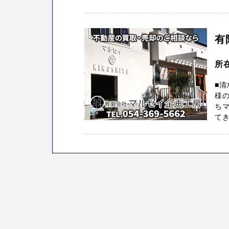
有
所
■清
様の
ち
てき