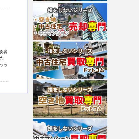
談者
私た
わっ