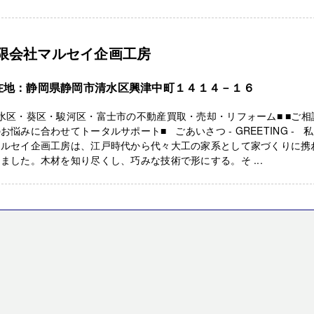
限会社マルセイ企画工房
在地：静岡県静岡市清水区興津中町１４１４－１６
水区・葵区・駿河区・富士市の不動産買取・売却・リフォーム■ ■ご相
お悩みに合わせてトータルサポート■ ごあいさつ - GREETING - 
マルセイ企画工房は、江戸時代から代々大工の家系として家づくりに携
ました。木材を知り尽くし、巧みな技術で形にする。そ ...