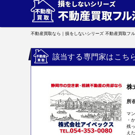
不動産買取なら｜損をしないシリーズ 不動産買取フ
該当する専門家はこち
株
所
マ
・
残っ
えた