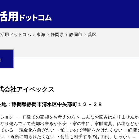
ル活用ドットコム
>
東海
>
静岡県
>
静岡市
>
葵区
ら
式会社アイベックス
在地：静岡県静岡市清水区中矢部町１２－２８
ンション・一戸建ての売却をお考えの方へ こんなお悩みはありません
かなり傷んでいて売却出来るか不安 ・家の中に、家財道具、仏壇などが
ている ・現金化を急ぎたい ・忙しいので時間をかけたくない ・経費
い ・近所に知られたくない ・何社も相手するのは面倒、しっかり ...