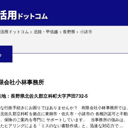
ル活用ドットコム
>
北陸・甲信越
>
長野県
>
小諸市
ら
限会社小林事務所
在地：長野県北佐久郡立科町大字芦田732-5
雑な行政手続きにお困りではありませんか？ 有限会社小林事務所では、
県北佐久郡立科町を拠点に東御市・佐久市・小諸市の 各種許認可と不
、保険のご案内を専門に サポートしています。 当事務所の強みは、
たヒアリングによる「ミスのない書類作成」と、迅速な対応力で ...