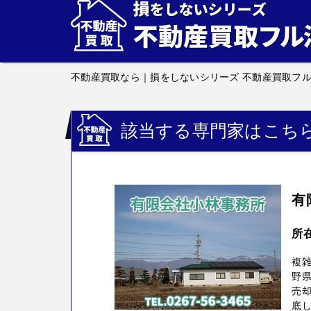
不動産買取なら｜損をしないシリーズ 不動産買取フ
該当する専門家はこち
有
所
複
野
売却
底し