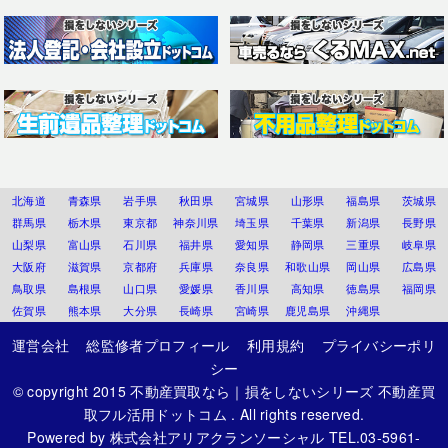
北海道
青森県
岩手県
秋田県
宮城県
山形県
福島県
茨城県
群馬県
栃木県
東京都
神奈川県
埼玉県
千葉県
新潟県
長野県
山梨県
富山県
石川県
福井県
愛知県
静岡県
三重県
岐阜県
大阪府
滋賀県
京都府
兵庫県
奈良県
和歌山県
岡山県
広島県
鳥取県
島根県
山口県
愛媛県
香川県
高知県
徳島県
福岡県
佐賀県
熊本県
大分県
長崎県
宮崎県
鹿児島県
沖縄県
運営会社
総監修者プロフィール
利用規約
プライバシーポリ
シー
© copyright 2015
不動産買取なら｜損をしないシリーズ 不動産買
取フル活用ドットコム
. All rights reserved.
Powered by
株式会社アリアクランソーシャル
TEL.03-5961-