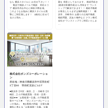
なら 横浜スタイルに お任せ下さい！！
題を 得意としております。 相続手続き
電話で相談メールで相談 対応エリ
(遺産分割書作成)から売却まで ワンス
ア 横浜市内を中心に神奈川県全域。
トップで解決できます！！ 相続不動産
このようなお悩みに横浜スタイルが真
が発生したらまずは無料相談！！ 横
摯にご対応致します！ □他社に任せて
浜市、川崎市の お困りの土地不動産、
るけど売れ ...
相続問題、訳あり物件など クラン株式
会社が ワンストップでご対応いたしま
...
株式会社ボンズコーポレーショ
ン
所在地：神奈川県横浜市中区羽衣町
3丁目60 羽衣町京浜ビル2Ｆ
■横浜市【中区・南区…】・川崎市【川
崎区…】の不動産買取・売却・活用・
相談■ ■「お客様第一主義」の不動産買
取サービス■ 『ボンズコーポレーショ
ンの強み』 ■お客様の利益・立場を最
優先に考える「お客様第一主義」を徹