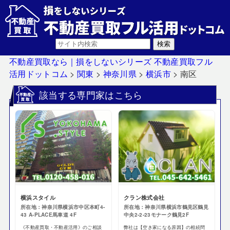
不動産買取なら｜損をしないシリーズ 不動産買取フル
活用ドットコム
>
関東
>
神奈川県
>
横浜市
>
南区
該当する専門家はこちら
横浜スタイル
クラン株式会社
所在地：神奈川県横浜市中区本町4-
所在地：神奈川県横浜市鶴見区鶴見
43 A-PLACE馬車道 4F
中央2-2-23モナーク鶴見2F
《不動産買取・不動産活用》のご相談
弊社は【空き家になる原因】の相続問