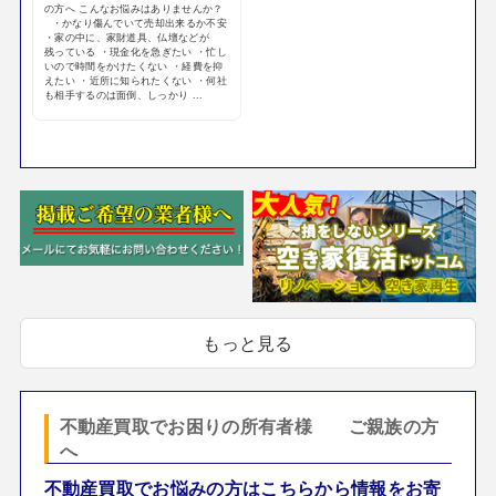
の方へ こんなお悩みはありませんか？
・かなり傷んでいて売却出来るか不安
・家の中に、家財道具、仏壇などが
残っている ・現金化を急ぎたい ・忙し
いので時間をかけたくない ・経費を抑
えたい ・近所に知られたくない ・何社
も相手するのは面倒、しっかり ...
もっと見る
不動産買取でお困りの所有者様 ご親族の方
へ
不動産買取でお悩みの方はこちらから情報をお寄