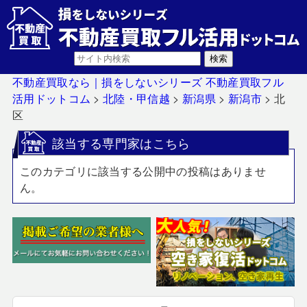
不動産買取なら｜損をしないシリーズ 不動産買取フル
活用ドットコム
>
北陸・甲信越
>
新潟県
>
新潟市
>
北
区
該当する専門家はこちら
このカテゴリに該当する公開中の投稿はありませ
ん。