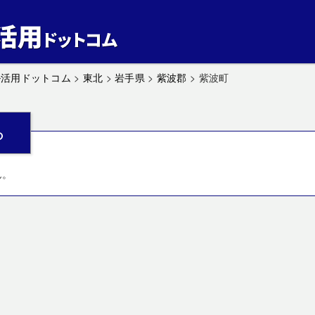
ル活用ドットコム
>
東北
>
岩手県
>
紫波郡
>
紫波町
ら
ん。