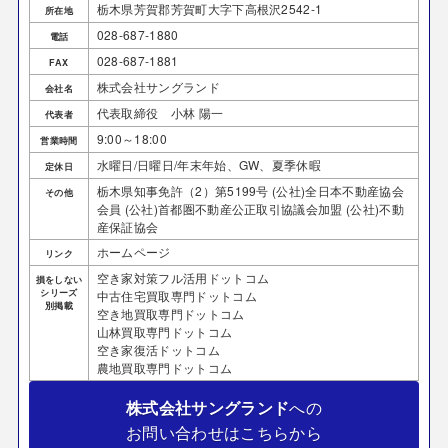
栃木県芳賀郡芳賀町大字下高根沢2542-1
所在地
028-687-1880
電話
028-687-1881
FAX
株式会社サングランド
会社名
代表取締役 小林 陽一
代表者
9:00～18:00
営業時間
水曜日/日曜日/年末年始、GW、夏季休暇
定休日
栃木県知事免許（2）第5199号 (公社)全日本不動産協会
その他
会員 (公社)首都圏不動産公正取引協議会加盟 (公社)不動
産保証協会
ホームページ
リンク
空き家対策フル活用ドットコム
損をしない
シリーズ
中古住宅買取専門ドットコム
別掲載
空き地買取専門ドットコム
山林買取専門ドットコム
空き家復活ドットコム
農地買取専門ドットコム
株式会社サングランド
への
お問い合わせはこちらから