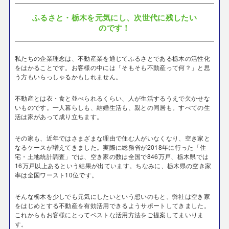
ふるさと・栃木を元気にし、次世代に残したい
のです！
私たちの企業理念は、不動産業を通じてふるさとである栃木の活性化
をはかることです。お客様の中には「そもそも不動産って何？」と思
う方もいらっしゃるかもしれません。
不動産とは衣・食と並べられるくらい、人が生活するうえで欠かせな
いものです。一人暮らしも、結婚生活も、親との同居も。すべての生
活は家があって成り立ちます。
その家も、近年ではさまざまな理由で住む人がいなくなり、空き家と
なるケースが増えてきました。実際に総務省が2018年に行った「住
宅・土地統計調査」では、空き家の数は全国で846万戸、栃木県では
16万戸以上あるという結果が出ています。ちなみに、栃木県の空き家
率は全国ワースト10位です。
そんな栃木を少しでも元気にしたいという想いのもと、弊社は空き家
をはじめとする不動産を有効活用できるようサポートしてきました。
これからもお客様にとってベストな活用方法をご提案してまいりま
す。