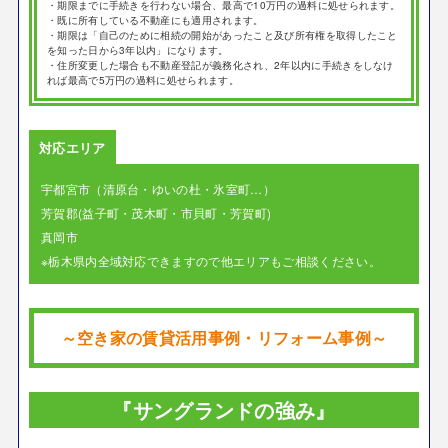
・期限までに手続きを行わない場合、最高で10万円の過料に処せられます。
・既に所有している不動産にも適用されます。
・期限は「自己のために相続の開始があったこと及び所有権を取得したこと
を知った日から3年以内」になります。
・住所変更した場合も不動産登記が義務化され、2年以内に手続きをしなけ
れば最高で5万円の過料に処せられます。
対応エリア
宇都宮市（清原台・ゆいの杜・氷室町…）
芳賀郡(益子町・茂木町・市貝町・芳賀町)
真岡市
※栃木県内全域対応できますので他エリアもご相談ください。
～空き家の賃貸活用事例・リフォーム事例～
『サングランドの強み』