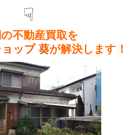
☟
期の
不動産買取
を
ショップ 葵
が解決します！