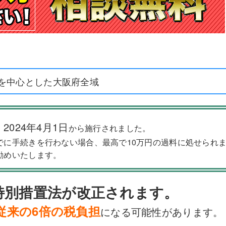
を中心とした大阪府全域
2024年4月1日
、
から施行されました。
でに手続きを行わない場合、最高で10万円の過料に処せられ
勧めいたします。
特別措置法が改正されます。
従来の6倍の税負担
になる可能性があります。