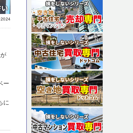
載
2024
日が
ベー
ちに