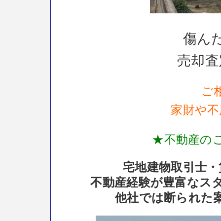
傷ん
売却査
ご
家財や不
★不動産の
宅地建物取引士・
不動産経験が豊富なス
他社では断られた