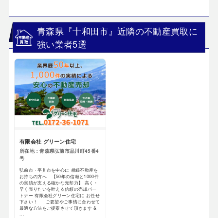
青森県『十和田市』近隣の不動産買取に
強い業者5選
有限会社 グリーン住宅
所在地：青森県弘前市品川町45番4
号
弘前市・平川市を中心に 相続不動産を
お持ちの方へ 【50年の信頼と1000件
の実績が支える確かな売却力】 高く・
早く売りたいを叶える信頼の売却パー
トナー 有限会社グリーン住宅に お任せ
下さい！ ご要望やご事情に合わせて
最適な方法をご提案させて頂きます &
...