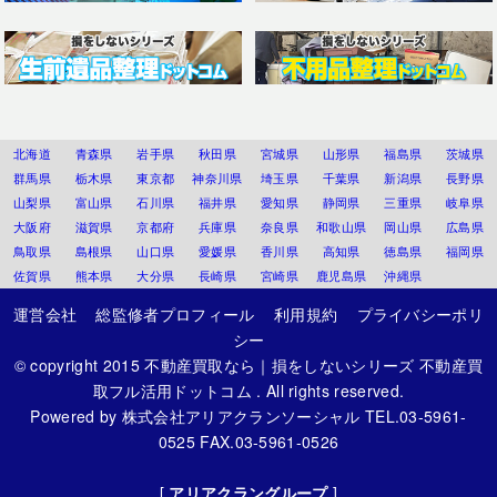
北海道
青森県
岩手県
秋田県
宮城県
山形県
福島県
茨城県
群馬県
栃木県
東京都
神奈川県
埼玉県
千葉県
新潟県
長野県
山梨県
富山県
石川県
福井県
愛知県
静岡県
三重県
岐阜県
大阪府
滋賀県
京都府
兵庫県
奈良県
和歌山県
岡山県
広島県
鳥取県
島根県
山口県
愛媛県
香川県
高知県
徳島県
福岡県
佐賀県
熊本県
大分県
長崎県
宮崎県
鹿児島県
沖縄県
運営会社
総監修者プロフィール
利用規約
プライバシーポリ
シー
© copyright 2015
不動産買取なら｜損をしないシリーズ 不動産買
取フル活用ドットコム
. All rights reserved.
Powered by
株式会社アリアクランソーシャル
TEL.03-5961-
0525 FAX.03-5961-0526
[
アリアクラングループ
]